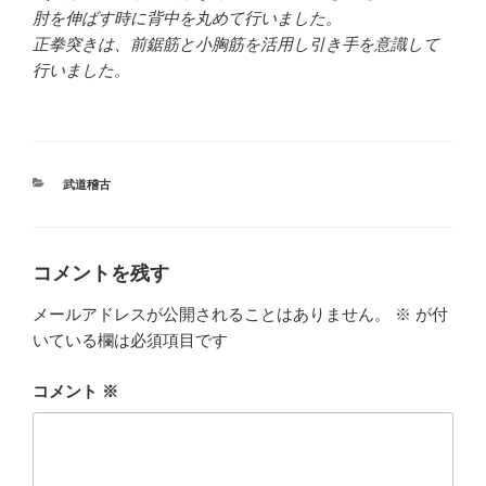
肘を伸ばす時に背中を丸めて行いました。
正拳突きは、前鋸筋と小胸筋を活用し引き手を意識して
行いました。
カ
武道稽古
テ
ゴ
リ
ー
コメントを残す
メールアドレスが公開されることはありません。
※
が付
いている欄は必須項目です
コメント
※