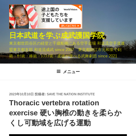
コ
ン
テ
ン
ツ
日本武道を学ぶ成武護国学院
へ
東京都世田谷区の経堂と千歳船橋にある空手道場 和道流空手道連
ス
盟東京都支部 和道流成武 since 2007 東京都狛江市元和泉で剣
キ
術・ｻｲ術・棒術・ﾄﾝﾌｧ術・柔術が学べる武舞劇団 since 2021
ッ
プ
メニュー
投
2023年10月10日
投稿者:
SAVE THE NATION INSTITUTE
稿
Thoracic vertebra rotation
日:
exercise 硬い胸椎の動きを柔らか
くし可動域を広げる運動