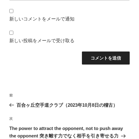
新しいコメントをメールで通知
新しい投稿をメールで受け取る
投
前
前
稿
の
百合ヶ丘空手道クラブ（2023年10月8日の稽古）
ナ
投
ビ
稿
次
次
ゲ
の
The power to attract the opponent, not to push away
投
ー
the opponent 突き離す力でなく相手を引き寄せる力