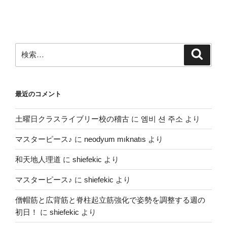
稿
シ
ョ
ン
検
検
索
索:
最近のコメント
土曜日クラスライブリー校の稽古
に
엠비 션 주소
より
マスターピース♪
に
neodyum mıknatıs
より
和天地人理道
に
shiefekic
より
マスターピース♪
に
shiefekic
より
僧帽筋と広背筋と脊柱起立筋強化で姿勢を調整する週の
初日！
に
shiefekic
より