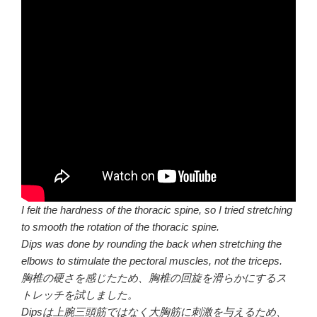
I felt the hardness of the thoracic spine, so I tried stretching
to smooth the rotation of the thoracic spine.
Dips was done by rounding the back when stretching the
elbows to stimulate the pectoral muscles, not the triceps.
胸椎の硬さを感じたため、胸椎の回旋を滑らかにするス
トレッチを試しました。
Dipsは上腕三頭筋ではなく大胸筋に刺激を与えるため、