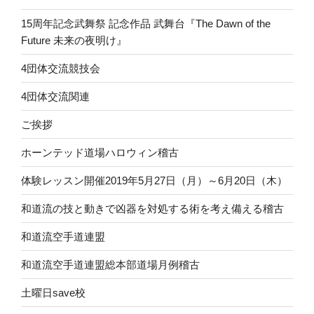
15周年記念武舞祭 記念作品 武舞台『The Dawn of the
Future 未来の夜明け』
4団体交流競技会
4団体交流関連
ご挨拶
ホーンテッド道場ハロウィン稽古
体験レッスン開催2019年5月27日（月）～6月20日（木）
和道流の技と動きで凶器を対処する術を考え備える稽古
和道流空手道連盟
和道流空手道連盟総本部道場月例稽古
土曜日save校