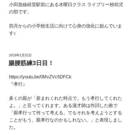
小田急線経堂駅前にある水曜日クラス ライブリー校幼児
の部です。
四月からの小学校生活に向けて心身の強化に励んでいま
す♪
投
2019年1月31日
稿
腸腰筋練3日目！
日:
https://youtu.be/0MvZVc5DFCk
『孝行』
多くの親が「産まれくれた時点で、もう孝行してくれた
よ。」と言ってくれます。ある漫才師は作詞した曲で
「親孝行って何って考える。でもそれを考えようとする
ことがもう、親孝行なのかもしれない。」と表現しまし
た。