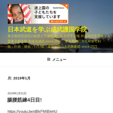
コ
ン
テ
ン
ツ
日本武道を学ぶ成武護国学院
へ
東京都世田谷区の経堂と千歳船橋にある空手道場 和道流空手道連
ス
盟東京都支部 和道流成武 since 2007 東京都狛江市元和泉で剣
キ
術・ｻｲ術・棒術・ﾄﾝﾌｧ術・柔術が学べる武舞劇団 since 2021
ッ
プ
メニュー
月:
2019年1月
投
2019年1月31日
稿
腸腰筋練4日目!
日:
https://youtu.be/dBkFMtBIehU