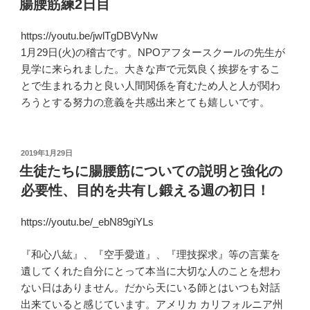
腸腰筋練2日目
日:
https://youtu.be/jwlTgDBVyNw
1月29日(火)の稽古です。NPOアフタースクールの先生が
見学に来られました。大きな声で元気良く挨拶をするこ
とで生まれる力と良い人間関係を育むため人と人が関わ
ろうとする努力の意義を共感出来とても嬉しいです。
投
2019年1月29日
稿
生徒たちに腸腰筋についての説明と強化の
日:
必要性、目的を共有し鍛える週の初日！
https://youtu.be/_ebN89giYLs
『和心八紘』、『空手愛道』、『理技探求』等の言葉を
遺してくれた自分にとって本当に大切な人のことを想わ
ない日はありません。だから天にいる師とはいつも対話
出来ていると感じています。アメリカ カリフォルニア州