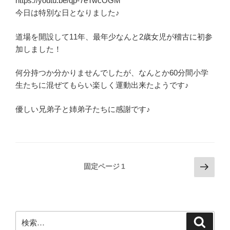
https://youtu.be/qp-7eTwcOGM
今日は特別な日となりました♪
道場を開設して11年、最年少なんと2歳女児が稽古に初参
加しました！
何分持つか分かりませんでしたが、なんとか60分間小学
生たちに混ぜてもらい楽しく運動出来たようです♪
優しい兄弟子と姉弟子たちに感謝です♪
投
次
固定ページ
1
の
稿
ペ
の
ー
ペ
ジ
検
検
ー
索
索: