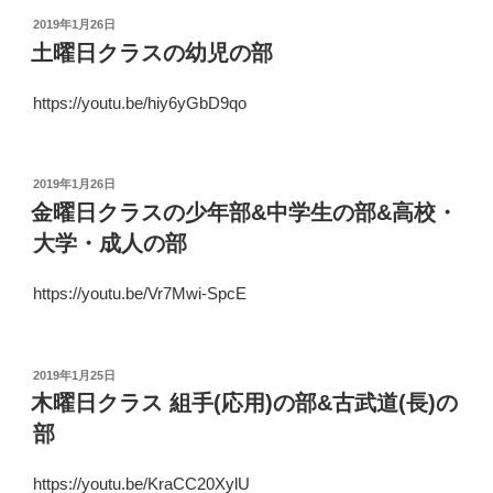
投
2019年1月26日
稿
土曜日クラスの幼児の部
日:
https://youtu.be/hiy6yGbD9qo
投
2019年1月26日
稿
金曜日クラスの少年部&中学生の部&高校・
日:
大学・成人の部
https://youtu.be/Vr7Mwi-SpcE
投
2019年1月25日
稿
木曜日クラス 組手(応用)の部&古武道(長)の
日:
部
https://youtu.be/KraCC20XylU