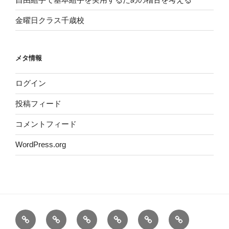
金曜日クラス千歳校
メタ情報
ログイン
投稿フィード
コメントフィード
WordPress.org
ホ
概
代
2026
道
お
ー
要
表・
年
場
問