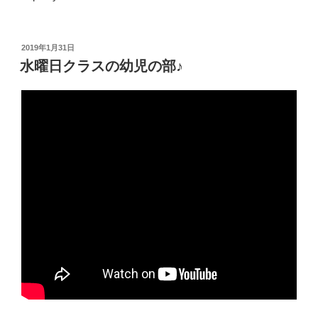
投
2019年1月31日
稿
水曜日クラスの幼児の部♪
日: