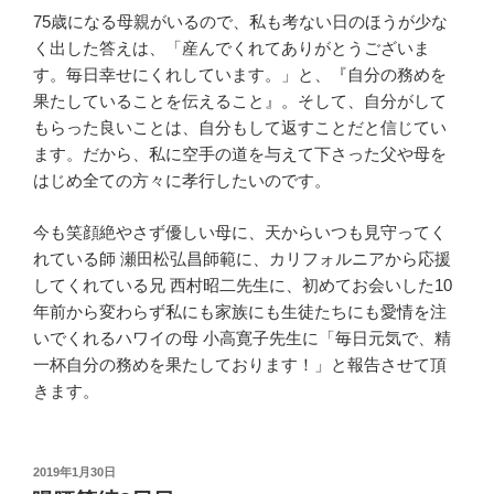
75歳になる母親がいるので、私も考ない日のほうが少な
く出した答えは、「産んでくれてありがとうございま
す。毎日幸せにくれしています。」と、『自分の務めを
果たしていることを伝えること』。そして、自分がして
もらった良いことは、自分もして返すことだと信じてい
ます。だから、私に空手の道を与えて下さった父や母を
はじめ全ての方々に孝行したいのです。
今も笑顔絶やさず優しい母に、天からいつも見守ってく
れている師 瀬田松弘昌師範に、カリフォルニアから応援
してくれている兄 西村昭二先生に、初めてお会いした10
年前から変わらず私にも家族にも生徒たちにも愛情を注
いでくれるハワイの母 小高寛子先生に「毎日元気で、精
一杯自分の務めを果たしております！」と報告させて頂
きます。
投
2019年1月30日
稿