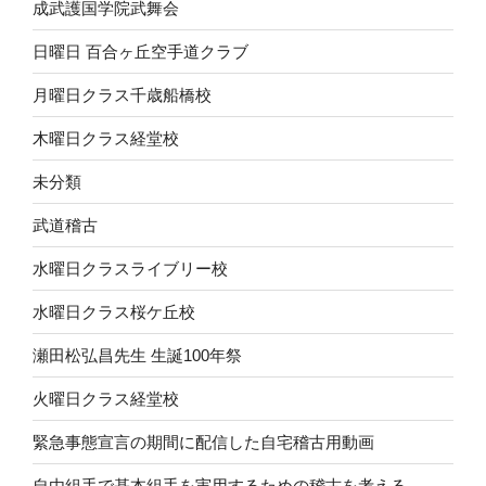
成武護国学院武舞会
日曜日 百合ヶ丘空手道クラブ
月曜日クラス千歳船橋校
木曜日クラス経堂校
未分類
武道稽古
水曜日クラスライブリー校
水曜日クラス桜ケ丘校
瀬田松弘昌先生 生誕100年祭
火曜日クラス経堂校
緊急事態宣言の期間に配信した自宅稽古用動画
自由組手で基本組手を実用するための稽古を考える