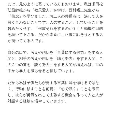
には、兄のように慕っている方もおります。私は瀬田松
弘昌師範から『敬天愛人』を学び、西村昭二先生から
『信念』を学びました。お二人の共通点は、決して人を
悪く言わないことです。人のすること、していることを
咎めたりせず、「何故それをするのか？」と動機や目的
を聴いて下さる。だから素直に、正確に話そうとする気
が湧いてくるのです。
自分の口で、考えや想いを『言葉にする努力』をする人
間と、相手の考えや想いを『聴く努力』をする人間、こ
の２つの道を『説く努力』をする人間が増えれば、世の
中から暴力を減らせると信じています。
だから私は子供たちが発する言葉に耳を傾けるではな
く、行動に移すことを前提に『心で訊く』ことを徹底
し、彼らが勇気を出して主張する機会を作って人と人が
対話する経験を増やしていきます。