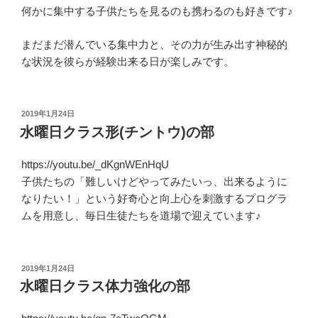
何かに集中する子供たちを見るのも携わるのも好きです♪
まだまだ潜んでいる集中力と、その力が生み出す神秘的
な状況を彼らが経験出来る日が楽しみです。
投
2019年1月24日
稿
水曜日クラス形(チントウ)の部
日:
https://youtu.be/_dKgnWEnHqU
子供たちの「難しいけどやってみたいっ、出来るように
なりたい！」という好奇心と向上心を刺激するプログラ
ムを用意し、毎日生徒たちを道場で迎えています♪
投
2019年1月24日
稿
水曜日クラス体力強化の部
日: