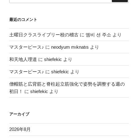
ジ
送
最近のコメント
り
土曜日クラスライブリー校の稽古
に
엠비 션 주소
より
マスターピース♪
に
neodyum mıknatıs
より
和天地人理道
に
shiefekic
より
マスターピース♪
に
shiefekic
より
僧帽筋と広背筋と脊柱起立筋強化で姿勢を調整する週の
初日！
に
shiefekic
より
アーカイブ
2026年8月