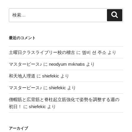
検
検
索
索:
最近のコメント
土曜日クラスライブリー校の稽古
に
엠비 션 주소
より
マスターピース♪
に
neodyum mıknatıs
より
和天地人理道
に
shiefekic
より
マスターピース♪
に
shiefekic
より
僧帽筋と広背筋と脊柱起立筋強化で姿勢を調整する週の
初日！
に
shiefekic
より
アーカイブ