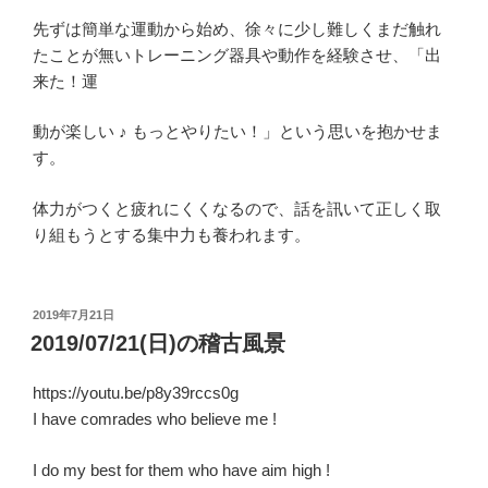
先ずは簡単な運動から始め、徐々に少し難しくまだ触れ
たことが無いトレーニング器具や動作を経験させ、「出
来た！運
動が楽しい ♪ もっとやりたい！」という思いを抱かせま
す。
体力がつくと疲れにくくなるので、話を訊いて正しく取
り組もうとする集中力も養われます。
投
2019年7月21日
稿
2019/07/21(日)の稽古風景
日:
https://youtu.be/p8y39rccs0g
I have comrades who believe me !
I do my best for them who have aim high !