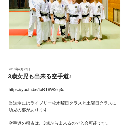
投
2019年7月22日
稿
3歳女児も出来る空手道♪
日:
https://youtu.be/foRT8W9iq3o
当道場にはライブリー校水曜日クラスと土曜日クラスに
幼児の部があります。
空手道の稽古は、3歳から出来るので入会可能です。