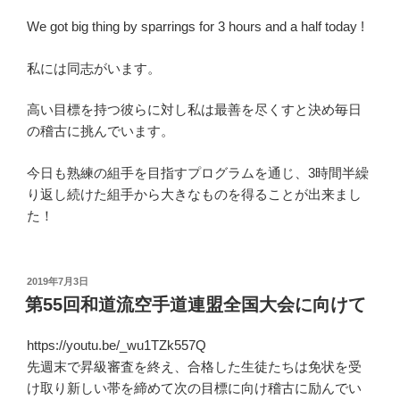
We got big thing by sparrings for 3 hours and a half today !
私には同志がいます。
高い目標を持つ彼らに対し私は最善を尽くすと決め毎日
の稽古に挑んでいます。
今日も熟練の組手を目指すプログラムを通じ、3時間半繰
り返し続けた組手から大きなものを得ることが出来まし
た！
投
2019年7月3日
稿
第55回和道流空手道連盟全国大会に向けて
日:
https://youtu.be/_wu1TZk557Q
先週末で昇級審査を終え、合格した生徒たちは免状を受
け取り新しい帯を締めて次の目標に向け稽古に励んでい