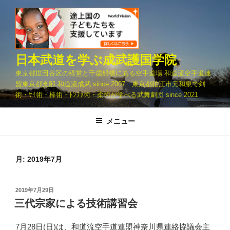
コ
ン
テ
ン
ツ
日本武道を学ぶ成武護国学院
へ
東京都世田谷区の経堂と千歳船橋にある空手道場 和道流空手道連
ス
盟東京都支部 和道流成武 since 2007 東京都狛江市元和泉で剣
キ
術・ｻｲ術・棒術・ﾄﾝﾌｧ術・柔術が学べる武舞劇団 since 2021
ッ
プ
メニュー
月:
2019年7月
投
2019年7月29日
稿
三代宗家による技術講習会
日:
7月28日(日)は、和道流空手道連盟神奈川県連絡協議会主