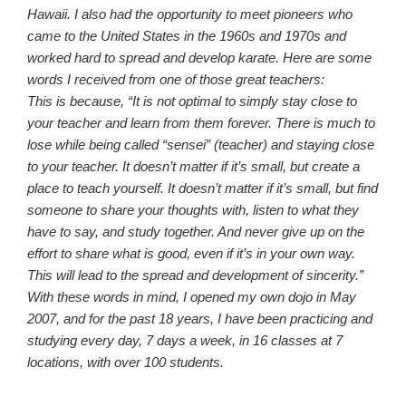
Hawaii. I also had the opportunity to meet pioneers who
came to the United States in the 1960s and 1970s and
worked hard to spread and develop karate. Here are some
words I received from one of those great teachers:
This is because, “It is not optimal to simply stay close to
your teacher and learn from them forever. There is much to
lose while being called “sensei” (teacher) and staying close
to your teacher. It doesn’t matter if it’s small, but create a
place to teach yourself. It doesn’t matter if it’s small, but find
someone to share your thoughts with, listen to what they
have to say, and study together. And never give up on the
effort to share what is good, even if it’s in your own way.
This will lead to the spread and development of sincerity.”
With these words in mind, I opened my own dojo in May
2007, and for the past 18 years, I have been practicing and
studying every day, 7 days a week, in 16 classes at 7
locations, with over 100 students.