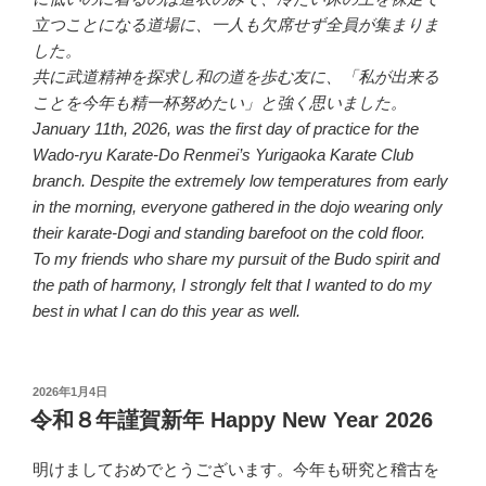
立つことになる道場に、一人も欠席せず全員が集まりま
した。
共に武道精神を探求し和の道を歩む友に、「私が出来る
ことを今年も精一杯努めたい」と強く思いました。
January 11th, 2026, was the first day of practice for the
Wado-ryu Karate-Do Renmei’s Yurigaoka Karate Club
branch. Despite the extremely low temperatures from early
in the morning, everyone gathered in the dojo wearing only
their karate-Dogi and standing barefoot on the cold floor.
To my friends who share my pursuit of the Budo spirit and
the path of harmony, I strongly felt that I wanted to do my
best in what I can do this year as well.
投
2026年1月4日
稿
令和８年謹賀新年 Happy New Year 2026
日:
明けましておめでとうございます。今年も研究と稽古を