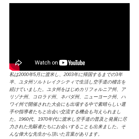
私は2000年5月に渡米し、2003年に帰国するまでの3年
半、ユタ州ソルトレイクシティで生活し空手道の稽古を
続けていました。ユタ州をはじめカリフォルニア州、ア
リゾナ州、コロラド州、ネバダ州、ニューヨーク州、ハ
ワイ州で開催された大会にも出場する中で素晴らしい選
手や指導者たちと出会い交流する機会も与えられまし
た。1960代、1970年代に渡米し空手道の普及と発展に尽
力された先駆者たちにお会いすることも出来ました。そ
んな偉大な先生から頂いた言葉があります。