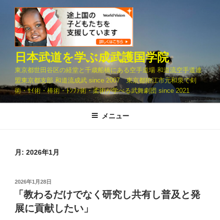
コ
ン
テ
ン
ツ
日本武道を学ぶ成武護国学院
へ
東京都世田谷区の経堂と千歳船橋にある空手道場 和道流空手道連
ス
盟東京都支部 和道流成武 since 2007 東京都狛江市元和泉で剣
キ
術・ｻｲ術・棒術・ﾄﾝﾌｧ術・柔術が学べる武舞劇団 since 2021
ッ
プ
メニュー
月:
2026年1月
投
2026年1月28日
稿
「教わるだけでなく研究し共有し普及と発
日:
展に貢献したい」