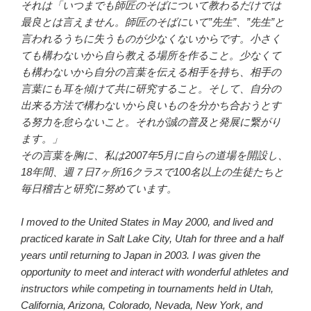
それは「いつまでも師匠のそばについて教わるだけでは
最良とは言えません。師匠のそばにいて”先生”、”先生”と
言われるうちに失うものが少なくないからです。小さく
ても構わないから自ら教える場所を作ること。少なくて
も構わないから自分の言葉を伝える相手を持ち、相手の
言葉にも耳を傾けて共に研究すること。そして、自分の
出来る方法で構わないから良いものを分かち合おうとす
る努力を怠らないこと。それが誠の普及と発展に繋がり
ます。」
その言葉を胸に、私は2007年5月に自らの道場を開設し、
18年間、週７日7ヶ所16クラスで100名以上の生徒たちと
毎日稽古と研究に努めています。
I moved to the United States in May 2000, and lived and
practiced karate in Salt Lake City, Utah for three and a half
years until returning to Japan in 2003. I was given the
opportunity to meet and interact with wonderful athletes and
instructors while competing in tournaments held in Utah,
California, Arizona, Colorado, Nevada, New York, and