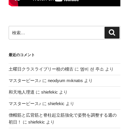
検
検
索
索:
最近のコメント
土曜日クラスライブリー校の稽古
に
엠비 션 주소
より
マスターピース♪
に
neodyum mıknatıs
より
和天地人理道
に
shiefekic
より
マスターピース♪
に
shiefekic
より
僧帽筋と広背筋と脊柱起立筋強化で姿勢を調整する週の
初日！
に
shiefekic
より