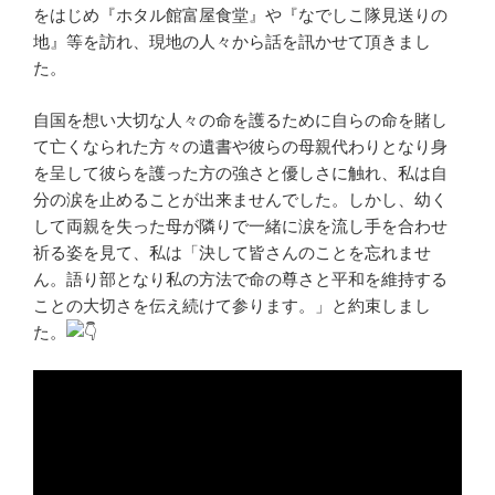
をはじめ『ホタル館富屋食堂』や『なでしこ隊見送りの
地』等を訪れ、現地の人々から話を訊かせて頂きまし
た。
自国を想い大切な人々の命を護るために自らの命を賭し
て亡くなられた方々の遺書や彼らの母親代わりとなり身
を呈して彼らを護った方の強さと優しさに触れ、私は自
分の涙を止めることが出来ませんでした。しかし、幼く
して両親を失った母が隣りで一緒に涙を流し手を合わせ
祈る姿を見て、私は「決して皆さんのことを忘れませ
ん。語り部となり私の方法で命の尊さと平和を維持する
ことの大切さを伝え続けて参ります。」と約束しまし
た。