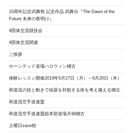
15周年記念武舞祭 記念作品 武舞台『The Dawn of the
Future 未来の夜明け』
4団体交流競技会
4団体交流関連
ご挨拶
ホーンテッド道場ハロウィン稽古
体験レッスン開催2019年5月27日（月）～6月20日（木）
和道流の技と動きで凶器を対処する術を考え備える稽古
和道流空手道連盟
和道流空手道連盟総本部道場月例稽古
土曜日save校