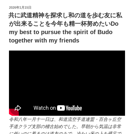
投
2026年1月15日
稿
共に武道精神を探求し和の道を歩む友に私
日:
が出来ることを今年も精一杯努めたいDo
my best to pursue the spirit of Budo
together with my friends
令和八年一月十一日は、和道流空手道連盟・百合ヶ丘空
手道クラブ支部の稽古始めでした。早朝から気温は非常
に低いのに着るのは道衣のみで、冷たい床の上を裸足で