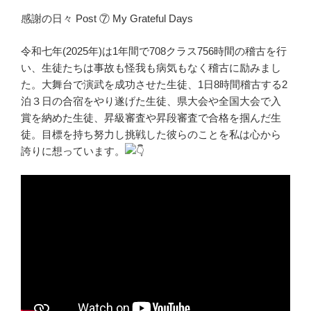
感謝の日々 Post ⑦ My Grateful Days
令和七年(2025年)は1年間で708クラス756時間の稽古を行
い、生徒たちは事故も怪我も病気もなく稽古に励みまし
た。大舞台で演武を成功させた生徒、1日8時間稽古する2
泊３日の合宿をやり遂げた生徒、県大会や全国大会で入
賞を納めた生徒、昇級審査や昇段審査で合格を掴んだ生
徒。目標を持ち努力し挑戦した彼らのことを私は心から
誇りに想っています。