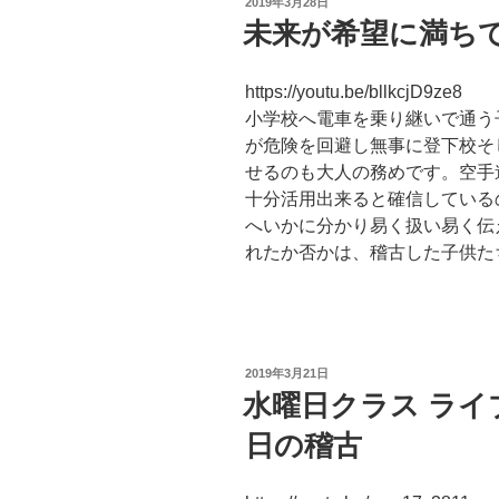
投
2019年3月28日
稿
未来が希望に満ち
日:
https://youtu.be/bllkcjD9ze8
小学校へ電車を乗り継いで通う
が危険を回避し無事に登下校そ
せるのも大人の務めです。空手
十分活用出来ると確信している
へいかに分かり易く扱い易く伝
れたか否かは、稽古した子供た
投
2019年3月21日
稿
水曜日クラス ライブ
日:
日の稽古