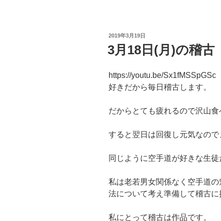
投
2019年3月19日
稿
3月18日(月)の稽古
日:
https://youtu.be/Sx1fMSSpGSc
好きだから毎日稽古します。
だからとても疲れるので沢山食
すると翌日は回復し元気なので
同じように空手道が好きな生徒
私は老若男女関係なく空手道の
法について考え準備して稽古に
私にとって稽古は作品です。