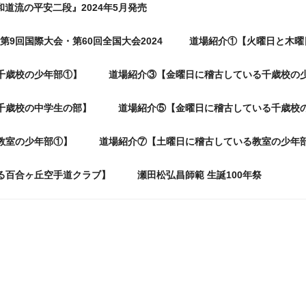
和道流の平安二段』2024年5月発売
第9回国際大会・第60回全国大会2024
道場紹介①【火曜日と木曜
千歳校の少年部①】
道場紹介③【金曜日に稽古している千歳校の
千歳校の中学生の部】
道場紹介⑤【金曜日に稽古している千歳校
教室の少年部①】
道場紹介⑦【土曜日に稽古している教室の少年
る百合ヶ丘空手道クラブ】
瀬田松弘昌師範 生誕100年祭