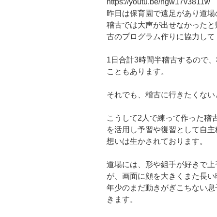
https://youtu.be/ngw17v3811w
昨日は保育園で遠足があり道場
稽古では大声が出せなかったと
古のプログラム作りに協力して
1日合計3時間半稽古するので
こともあります。
それでも、稽古に行きたくない
こうして2人で練って作った稽
を活用し予習や復習として自主
想いは生かされております。
道場には、形や組手が好きで上
が、画面に顔を大きくまた長い
年少のまだ動きがぎこちない息
きます。