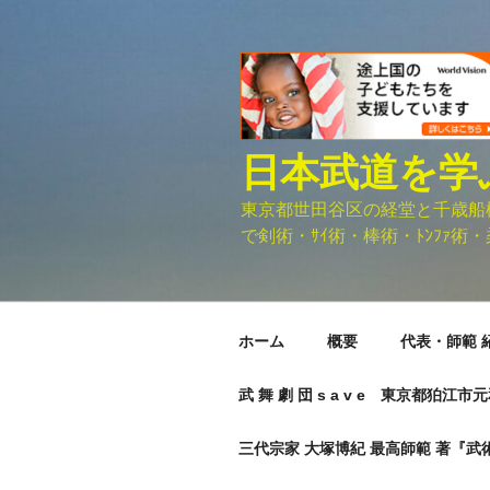
コ
ン
テ
ン
ツ
へ
日本武道を学
ス
キ
東京都世田谷区の経堂と千歳船橋に
ッ
で剣術・ｻｲ術・棒術・ﾄﾝﾌｧ術・柔
プ
ホーム
概要
代表・師範 
武 舞 劇 団 s a v e 東京都狛江
三代宗家 大塚博紀 最高師範 著『武