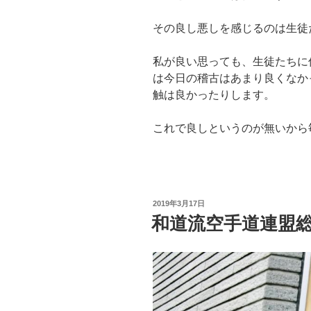
その良し悪しを感じるのは生徒
私が良い思っても、生徒たちに
は今日の稽古はあまり良くなか
触は良かったりします。
これで良しというのが無いから
投
2019年3月17日
稿
和道流空手道連盟
日: