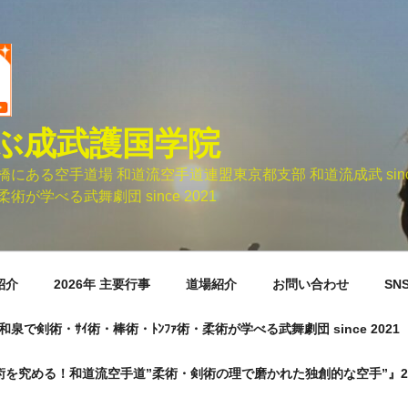
ぶ成武護国学院
ある空手道場 和道流空手道連盟東京都支部 和道流成武 sinc
術が学べる武舞劇団 since 2021
紹介
2026年 主要行事
道場紹介
お問い合わせ
SN
市元和泉で剣術・ｻｲ術・棒術・ﾄﾝﾌｧ術・柔術が学べる武舞劇団 since 2021
術を究める！和道流空手道”柔術・剣術の理で磨かれた独創的な空手”』20