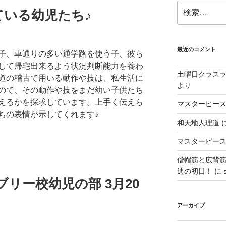
検
ている幼児たち♪
索:
最近のコメント
子、車通りの多い通学路を使う子、彼ら
して帰宅出来るよう状況判断能力を養わ
土曜日クラス
道の稽古で用いる動作や技は、私生活に
より
ので、その動作や技をまだ幼い子供たち
えるかを探求しています。上手く伝えら
マスターピース
ちの表情が示してくれます♪
和天地人理道
マスターピース
僧帽筋と広背
週の初日！
に
リー校幼児の部 3月20
アーカイブ