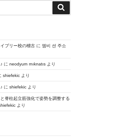
検
索
ライブリー校の稽古
に
엠비 션 주소
♪
に
neodyum mıknatıs
より
に
shiefekic
より
♪
に
shiefekic
より
筋と脊柱起立筋強化で姿勢を調整する
shiefekic
より