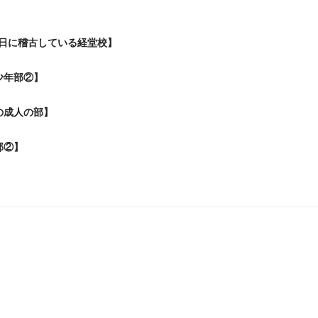
日に稽古している経堂校】
少年部②】
の成人の部】
部②】