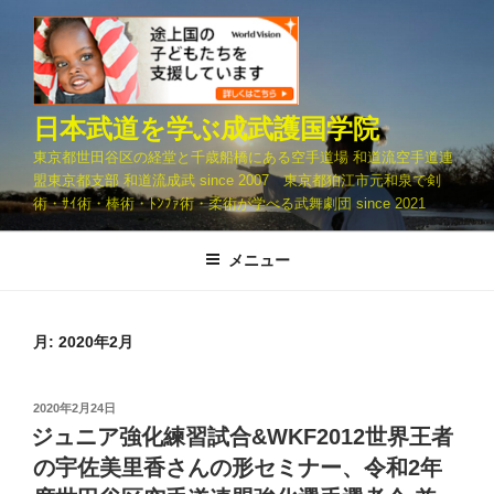
コ
ン
テ
ン
ツ
日本武道を学ぶ成武護国学院
へ
東京都世田谷区の経堂と千歳船橋にある空手道場 和道流空手道連
ス
盟東京都支部 和道流成武 since 2007 東京都狛江市元和泉で剣
キ
術・ｻｲ術・棒術・ﾄﾝﾌｧ術・柔術が学べる武舞劇団 since 2021
ッ
プ
メニュー
月:
2020年2月
投
2020年2月24日
稿
ジュニア強化練習試合&WKF2012世界王者
日:
の宇佐美里香さんの形セミナー、令和2年