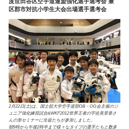
度世田谷区空手道連盟強化選手選考会 兼
区郡市対抗小学生大会出場選手選考会
2月22日(土)は、国士舘大学空手道部OB・OG会主催のジ
ュニア強化練習試合&WKF2012世界王者の宇佐美里香さ
んの形セミナーに生徒たちが参加しました。
朝9時から午後2時半まで様々なタイプの選手たちと数多