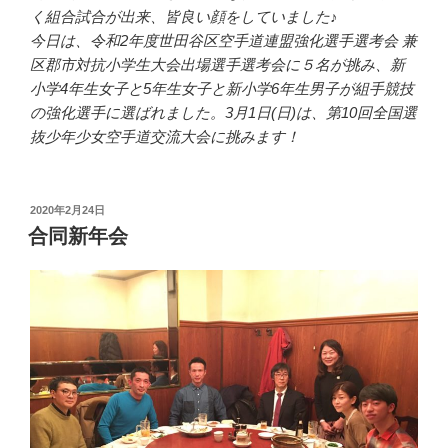
く組合試合が出来、皆良い顔をしていました♪
今日は、令和2年度世田谷区空手道連盟強化選手選考会 兼
区郡市対抗小学生大会出場選手選考会に５名が挑み、新
小学4年生女子と5年生女子と新小学6年生男子が組手競技
の強化選手に選ばれました。3月1日(日)は、第10回全国選
抜少年少女空手道交流大会に挑みます！
投
2020年2月24日
稿
合同新年会
日: