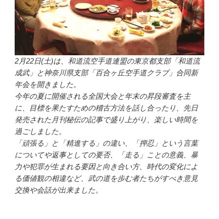
2月22日(土)は、和道流空手道連盟の東京都支部「和道流
成武」と神奈川県支部「百合ヶ丘空手道クラブ」合同新
年会を開きました。
今年の夏に開催される全国大会と年末の昇段審査を主
に、目標を果たすための稽古方法を話し合ったり、先日
発売された月刊秘伝の記事で盛り上がり、楽しい時間を
過ごしました。
「頑張る」と「精進する」の違い、「押忍」という言葉
についてや返事としての要否、「走る」ことの意義、暴
力や犯罪が生まれる要因と向き合い方、時代の変化によ
る価値観の相違など、武の道を歩む者たちがすべき意見
交換や会話が出来ました。