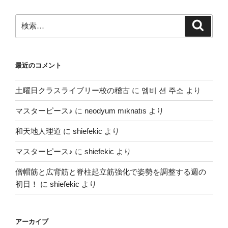
検
検
索
索:
最近のコメント
土曜日クラスライブリー校の稽古
に
엠비 션 주소
より
マスターピース♪
に
neodyum mıknatıs
より
和天地人理道
に
shiefekic
より
マスターピース♪
に
shiefekic
より
僧帽筋と広背筋と脊柱起立筋強化で姿勢を調整する週の
初日！
に
shiefekic
より
アーカイブ