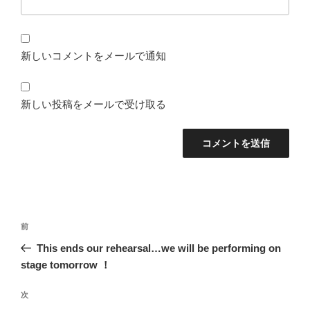
新しいコメントをメールで通知
新しい投稿をメールで受け取る
投
前
前
稿
の
This ends our rehearsal…we will be performing on
ナ
投
stage tomorrow ！
ビ
稿
ゲ
次
次