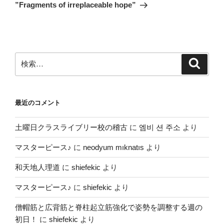
の
ー
”Fragments of irreplaceable hope”
投
シ
稿
ョ
ン
検
検
索
索:
最近のコメント
土曜日クラスライブリー校の稽古
に
엠비 션 주소
より
マスターピース♪
に
neodyum mıknatıs
より
和天地人理道
に
shiefekic
より
マスターピース♪
に
shiefekic
より
僧帽筋と広背筋と脊柱起立筋強化で姿勢を調整する週の
初日！
に
shiefekic
より