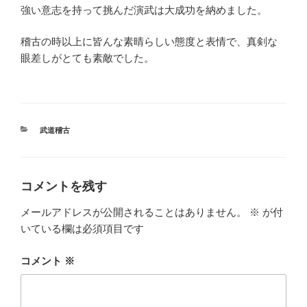
強い意志を持って挑んだ演武は大成功を納めました。
稽古の時以上に皆んな素晴らしい態度と表情で、真剣な
眼差しがとても素敵でした。
カ
武道稽古
テ
ゴ
リ
ー
コメントを残す
メールアドレスが公開されることはありません。
※
が付
いている欄は必須項目です
コメント
※