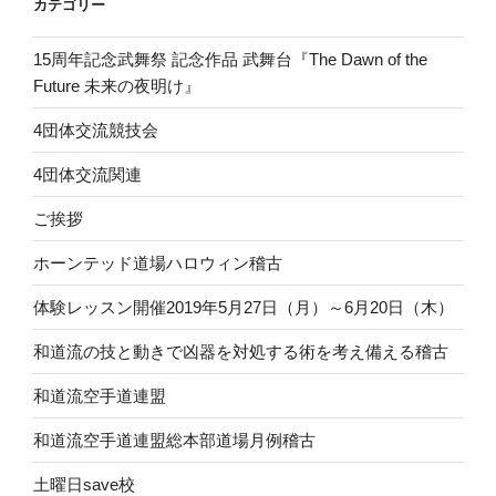
カテゴリー
15周年記念武舞祭 記念作品 武舞台『The Dawn of the
Future 未来の夜明け』
4団体交流競技会
4団体交流関連
ご挨拶
ホーンテッド道場ハロウィン稽古
体験レッスン開催2019年5月27日（月）～6月20日（木）
和道流の技と動きで凶器を対処する術を考え備える稽古
和道流空手道連盟
和道流空手道連盟総本部道場月例稽古
土曜日save校