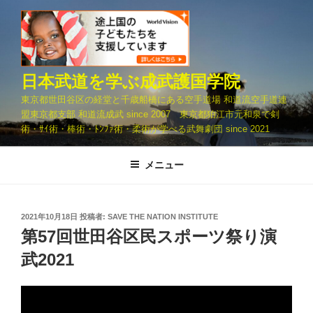
コ
ン
テ
ン
ツ
日本武道を学ぶ成武護国学院
へ
東京都世田谷区の経堂と千歳船橋にある空手道場 和道流空手道連
ス
盟東京都支部 和道流成武 since 2007 東京都狛江市元和泉で剣
キ
術・ｻｲ術・棒術・ﾄﾝﾌｧ術・柔術が学べる武舞劇団 since 2021
ッ
プ
メニュー
投
2021年10月18日
投稿者:
SAVE THE NATION INSTITUTE
稿
第57回世田谷区民スポーツ祭り演
日:
武2021