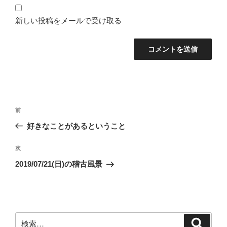
新しい投稿をメールで受け取る
投
前
前
稿
の
好きなことがあるということ
ナ
投
ビ
稿
次
次
ゲ
の
2019/07/21(日)の稽古風景
投
ー
稿
シ
ョ
ン
検
検