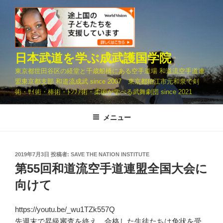
コ
ン
テ
ン
ツ
日本武道を学ぶ成武護国学院
へ
東京都世田谷区の経堂と千歳船橋にある空手道場 和道流空手道連
ス
盟東京都支部 和道流成武 since 2007 東京都狛江市元和泉で剣
キ
術・ｻｲ術・棒術・ﾄﾝﾌｧ術・柔術が学べる武舞劇団 since 2021
ッ
プ
メニュー
投
2019年7月3日
投稿者:
SAVE THE NATION INSTITUTE
稿
第55回和道流空手道連盟全国大会に
日:
向けて
https://youtu.be/_wu1TZk557Q
先週末で昇級審査を終え、合格した生徒たちは免状を受