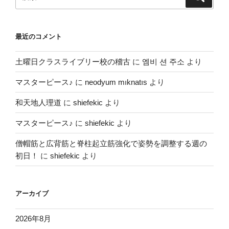
索
索:
最近のコメント
土曜日クラスライブリー校の稽古
に
엠비 션 주소
より
マスターピース♪
に
neodyum mıknatıs
より
和天地人理道
に
shiefekic
より
マスターピース♪
に
shiefekic
より
僧帽筋と広背筋と脊柱起立筋強化で姿勢を調整する週の
初日！
に
shiefekic
より
アーカイブ
2026年8月