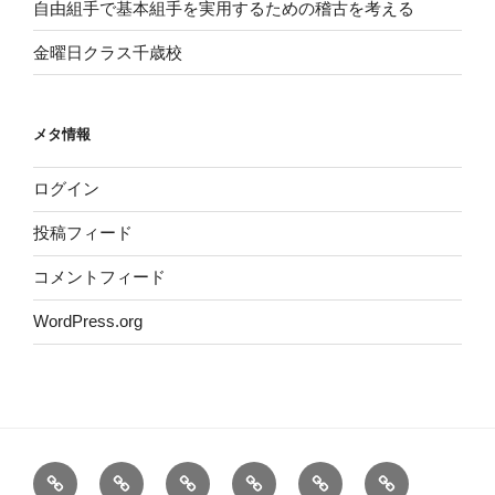
自由組手で基本組手を実用するための稽古を考える
金曜日クラス千歳校
メタ情報
ログイン
投稿フィード
コメントフィード
WordPress.org
ホ
概
代
2026
道
お