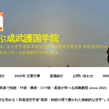
ぶ成武護国学院
ある空手道場 和道流空手道連盟東京都支部 和道流成武 sinc
術が学べる武舞劇団 since 2021
紹介
2026年 主要行事
道場紹介
お問い合わせ
SN
市元和泉で剣術・ｻｲ術・棒術・ﾄﾝﾌｧ術・柔術が学べる武舞劇団 since 2021
術を究める！和道流空手道”柔術・剣術の理で磨かれた独創的な空手”』20