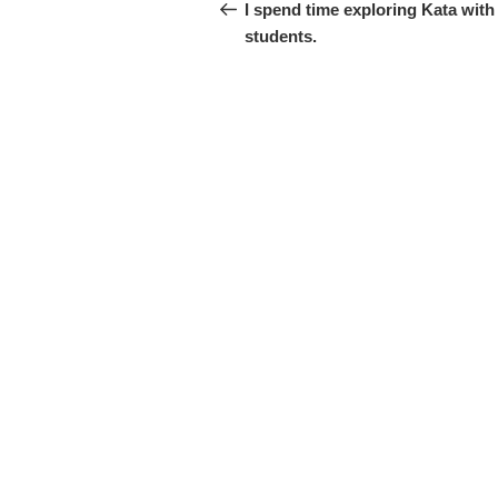
稿
の
I spend time exploring Kata wit
投
students.
ナ
稿
ビ
ゲ
ー
シ
ョ
ン