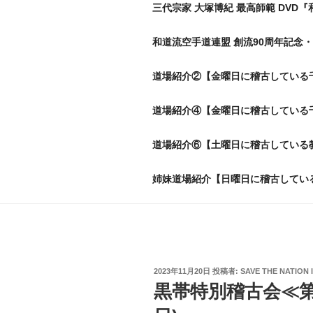
三代宗家 大塚博紀 最高師範 DVD『
和道流空手道連盟 創流90周年記念・
道場紹介②【金曜日に稽古している
道場紹介④【金曜日に稽古している
道場紹介⑥【土曜日に稽古している
姉妹道場紹介【日曜日に稽古してい
投
2023年11月20日
投稿者:
SAVE THE NATION 
稿
黒帯特別稽古会≪第3回
日: