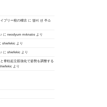
ライブリー校の稽古
に
엠비 션 주소
♪
に
neodyum mıknatıs
より
に
shiefekic
より
♪
に
shiefekic
より
筋と脊柱起立筋強化で姿勢を調整する
shiefekic
より