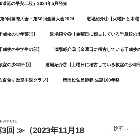
和道流の平安二段』2024年5月発売
第9回国際大会・第60回全国大会2024
道場紹介①【火曜日と木曜
千歳校の少年部①】
道場紹介③【金曜日に稽古している千歳校の
千歳校の中学生の部】
道場紹介⑤【金曜日に稽古している千歳校
教室の少年部①】
道場紹介⑦【土曜日に稽古している教室の少年
る百合ヶ丘空手道クラブ】
瀬田松弘昌師範 生誕100年祭
INSTITUTE
検
 ≫（2023年11月18
索: