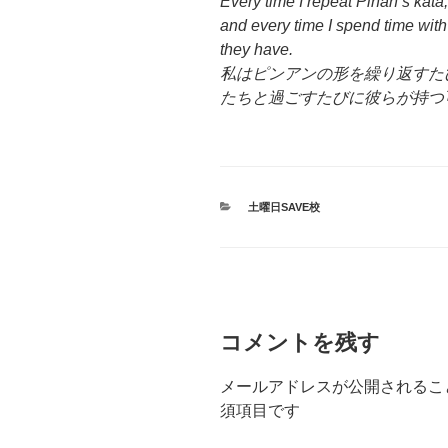
Every time I repeat Pinan’s kata,
and every time I spend time with c
they have.
私はピンアンの形を繰り返すた
たちと過ごすたびに彼らが持つ
カ
土曜日SAVE校
テ
ゴ
リ
ー
コメントを残す
メールアドレスが公開されるこ
須項目です