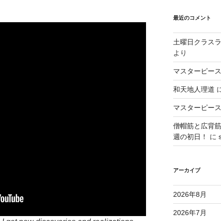
最近のコメント
土曜日クラス
より
マスターピース
和天地人理道
マスターピース
僧帽筋と広背
週の初日！
に
アーカイブ
2026年8月
2026年7月