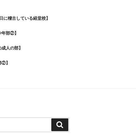
日に稽古している経堂校】
少年部②】
の成人の部】
部②】
検
索