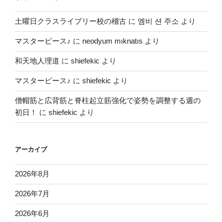
土曜日クラスライブリー校の稽古
に
엠비 션 주소
より
マスターピース♪
に
neodyum mıknatıs
より
和天地人理道
に
shiefekic
より
マスターピース♪
に
shiefekic
より
僧帽筋と広背筋と脊柱起立筋強化で姿勢を調整する週の
初日！
に
shiefekic
より
アーカイブ
2026年8月
2026年7月
2026年6月