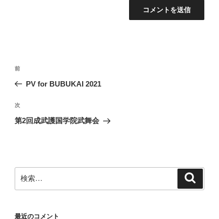
投
前
前
稿
の
PV for BUBUKAI 2021
ナ
投
ビ
稿
次
次
ゲ
の
第2回成武護国学院武舞会
投
ー
稿
シ
ョ
ン
検
検
索
索:
最近のコメント