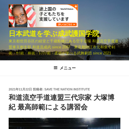
コ
ン
テ
ン
ツ
日本武道を学ぶ成武護国学院
へ
東京都世田谷区の経堂と千歳船橋にある空手道場 和道流空手道連
ス
盟東京都支部 和道流成武 since 2007 東京都狛江市元和泉で剣
キ
術・ｻｲ術・棒術・ﾄﾝﾌｧ術・柔術が学べる武舞劇団 since 2021
ッ
プ
メニュー
投
2021年11月22日
投稿者:
SAVE THE NATION INSTITUTE
稿
和道流空手道連盟三代宗家 大塚博
日:
紀 最高師範による講習会