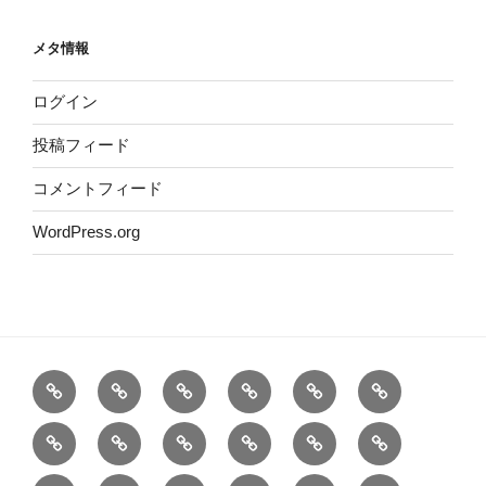
メタ情報
ログイン
投稿フィード
コメントフィード
WordPress.org
ホ
概
代
2026
道
お
ー
要
表・
年
場
問
SNS
武
成
三
三
和
ム
師
主
紹
い
舞
武
代
代
道
範
要
介
合