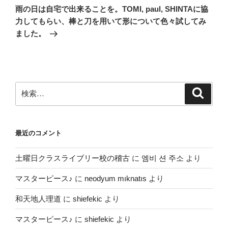
ゲ
の
雨の日は自宅で出来ることを。TOMI, paul, SHINTAに協
投
ー
力してもらい、棒と刀を用いて形について色々試してみ
稿
シ
ました。
ョ
ン
検
検
索
索:
最近のコメント
土曜日クラスライブリー校の稽古
に
엠비 션 주소
より
マスターピース♪
に
neodyum mıknatıs
より
和天地人理道
に
shiefekic
より
マスターピース♪
に
shiefekic
より