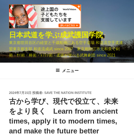
コ
ン
テ
ン
ツ
日本武道を学ぶ成武護国学院
へ
東京都世田谷区の経堂と千歳船橋にある空手道場 和道流空手道連
ス
盟東京都支部 和道流成武 since 2007 東京都狛江市元和泉で剣
キ
術・ｻｲ術・棒術・ﾄﾝﾌｧ術・柔術が学べる武舞劇団 since 2021
ッ
プ
メニュー
投
2024年7月15日
投稿者:
SAVE THE NATION INSTITUTE
稿
古から学び、現代で役立て、未来
日:
をより良く Learn from ancient
times, apply it to modern times,
and make the future better