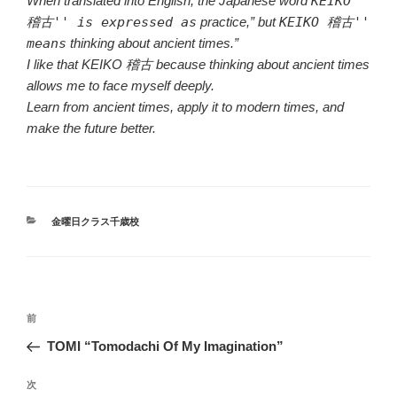
When translated into English, the Japanese word
KEIKO
稽古'' is expressed as
practice,” but
KEIKO 稽古''
means
thinking about ancient times.”
I like that KEIKO 稽古 because thinking about ancient times
allows me to face myself deeply.
Learn from ancient times, apply it to modern times, and
make the future better.
カ
金曜日クラス千歳校
テ
ゴ
リ
ー
投
前
前
稿
の
TOMI “Tomodachi Of My Imagination”
ナ
投
ビ
稿
次
次