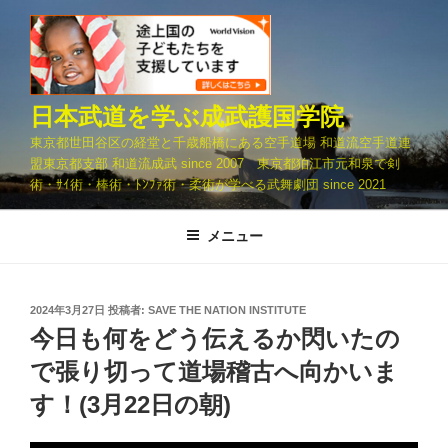
コ
ン
テ
ン
ツ
日本武道を学ぶ成武護国学院
へ
東京都世田谷区の経堂と千歳船橋にある空手道場 和道流空手道連
ス
盟東京都支部 和道流成武 since 2007 東京都狛江市元和泉で剣
キ
術・ｻｲ術・棒術・ﾄﾝﾌｧ術・柔術が学べる武舞劇団 since 2021
ッ
プ
メニュー
投
2024年3月27日
投稿者:
SAVE THE NATION INSTITUTE
稿
今日も何をどう伝えるか閃いたの
日:
で張り切って道場稽古へ向かいま
す！(3月22日の朝)