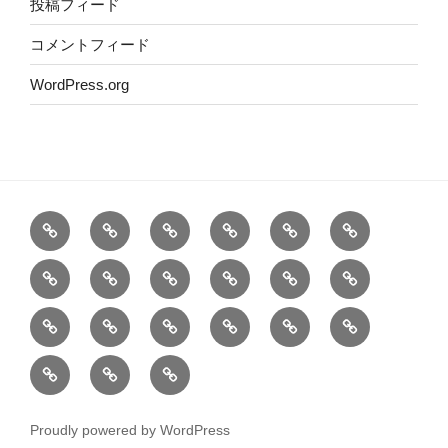
投稿フィード
コメントフィード
WordPress.org
ホ
概
代
2026
道
お
ー
要
表・
年
場
問
SNS
武
成
三
三
和
ム
師
主
紹
い
舞
武
代
代
道
範
要
介
合
道
道
道
道
道
道
劇
護
宗
宗
流
紹
行
わ
場
場
場
場
場
場
団
国
家
家
空
介
事
せ
道
姉
瀬
紹
紹
紹
紹
紹
紹
s
学
大
大
手
場
妹
田
介
介
介
介
介
介
a
院
塚
塚
道
紹
道
松
①【火
②【金
③【金
④【金
⑤【金
⑥【土
v
15
博
博
連
Proudly powered by WordPress
介
場
弘