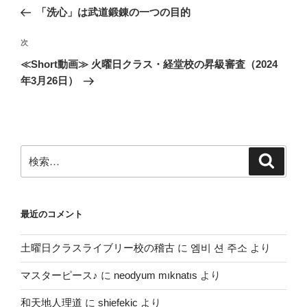
稿
の
「洗心」は武道鍛錬の一つの目的
ナ
投
ビ
稿
次
次
ゲ
の
≪Short動画≫ 火曜日クラス・経堂校の昇級審査（2024
投
ー
年3月26日）
稿
シ
ョ
ン
検
検
索
索:
最近のコメント
土曜日クラスライブリー校の稽古
に
엠비 션 주소
より
マスターピース♪
に
neodyum mıknatıs
より
和天地人理道
に
shiefekic
より