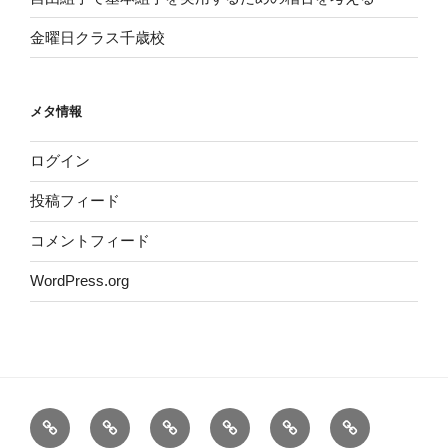
金曜日クラス千歳校
メタ情報
ログイン
投稿フィード
コメントフィード
WordPress.org
ホ
概
代
2026
道
お
ー
要
表・
年
場
問