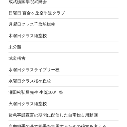
成武護国学院武舞会
日曜日 百合ヶ丘空手道クラブ
月曜日クラス千歳船橋校
木曜日クラス経堂校
未分類
武道稽古
水曜日クラスライブリー校
水曜日クラス桜ケ丘校
瀬田松弘昌先生 生誕100年祭
火曜日クラス経堂校
緊急事態宣言の期間に配信した自宅稽古用動画
自由組手で基本組手を実用するための稽古を考える