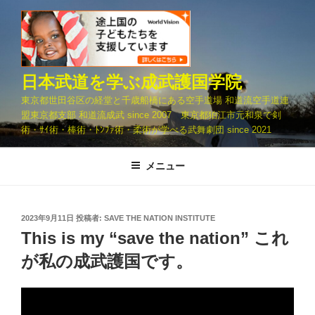
コ
ン
テ
ン
ツ
日本武道を学ぶ成武護国学院
へ
東京都世田谷区の経堂と千歳船橋にある空手道場 和道流空手道連
ス
盟東京都支部 和道流成武 since 2007 東京都狛江市元和泉で剣
キ
術・ｻｲ術・棒術・ﾄﾝﾌｧ術・柔術が学べる武舞劇団 since 2021
ッ
プ
メニュー
投
2023年9月11日
投稿者:
SAVE THE NATION INSTITUTE
稿
This is my “save the nation” これ
日:
が私の成武護国です。