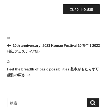
投
前
前
稿
の
10th anniversary! 2023 Komae Festival 10周年！2023
ナ
投
狛江フェスティバル
ビ
稿
ゲ
次
次
の
ー
Feel the breadth of basic possibilities 基本がもたらす可
投
シ
能性の広さ
稿
ョ
ン
検
検
索
索: