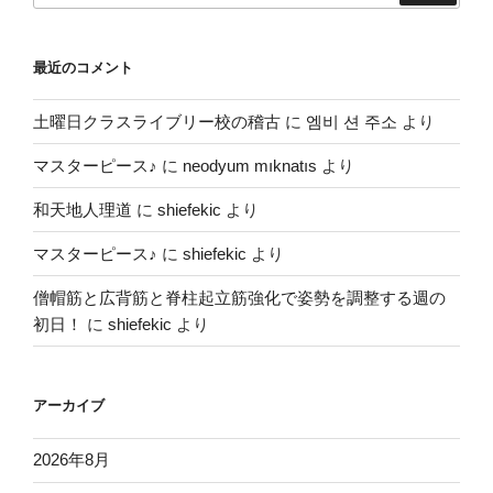
最近のコメント
土曜日クラスライブリー校の稽古
に
엠비 션 주소
より
マスターピース♪
に
neodyum mıknatıs
より
和天地人理道
に
shiefekic
より
マスターピース♪
に
shiefekic
より
僧帽筋と広背筋と脊柱起立筋強化で姿勢を調整する週の
初日！
に
shiefekic
より
アーカイブ
2026年8月