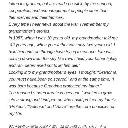
taken for granted, but are made possible by the support,
cooperation, and encouragement of people other than
themselves and their families.
Every time I hear news about the war, I remember my
grandmother’s stories.
In 1987, when I was 10 years old, my grandmother told me,
“42 years ago, when your father was only two years old, I
held him and ran through town trying to escape. Fire was
raining down from the sky like rain. I held your father tightly
and ran, determined not to let him die.”
Looking into my grandmother’s eyes, I thought, “Grandma,
you must have been so scared,” and at the same time, “I
was born because Grandma protected my father.”
The reason I started karate is because I wanted to grow
into a strong and kind person who could protect my family.
“Protect”, “Defense” and “Save” are the core principles of
my life.
私は戦争の報道を聞く度に祖母の話を思い出します。