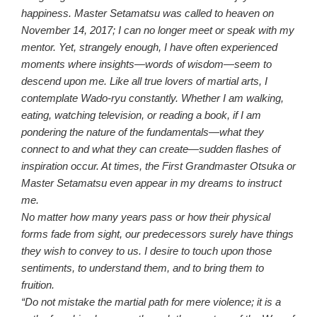
happiness. Master Setamatsu was called to heaven on
November 14, 2017; I can no longer meet or speak with my
mentor. Yet, strangely enough, I have often experienced
moments where insights—words of wisdom—seem to
descend upon me. Like all true lovers of martial arts, I
contemplate Wado-ryu constantly. Whether I am walking,
eating, watching television, or reading a book, if I am
pondering the nature of the fundamentals—what they
connect to and what they can create—sudden flashes of
inspiration occur. At times, the First Grandmaster Otsuka or
Master Setamatsu even appear in my dreams to instruct
me.
No matter how many years pass or how their physical
forms fade from sight, our predecessors surely have things
they wish to convey to us. I desire to touch upon those
sentiments, to understand them, and to bring them to
fruition.
“Do not mistake the martial path for mere violence; it is a