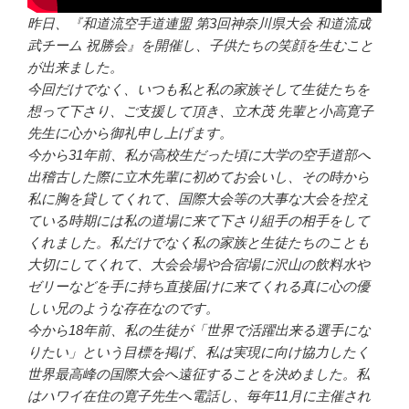
昨日、『和道流空手道連盟 第3回神奈川県大会 和道流成
武チーム 祝勝会』を開催し、子供たちの笑顔を生むこと
が出来ました。
今回だけでなく、いつも私と私の家族そして生徒たちを
想って下さり、ご支援して頂き、立木茂 先輩と小高寛子
先生に心から御礼申し上げます。
今から31年前、私が高校生だった頃に大学の空手道部へ
出稽古した際に立木先輩に初めてお会いし、その時から
私に胸を貸してくれて、国際大会等の大事な大会を控え
ている時期には私の道場に来て下さり組手の相手をして
くれました。私だけでなく私の家族と生徒たちのことも
大切にしてくれて、大会会場や合宿場に沢山の飲料水や
ゼリーなどを手に持ち直接届けに来てくれる真に心の優
しい兄のような存在なのです。
今から18年前、私の生徒が「世界で活躍出来る選手にな
りたい」という目標を掲げ、私は実現に向け協力したく
世界最高峰の国際大会へ遠征することを決めました。私
はハワイ在住の寛子先生へ電話し、毎年11月に主催され