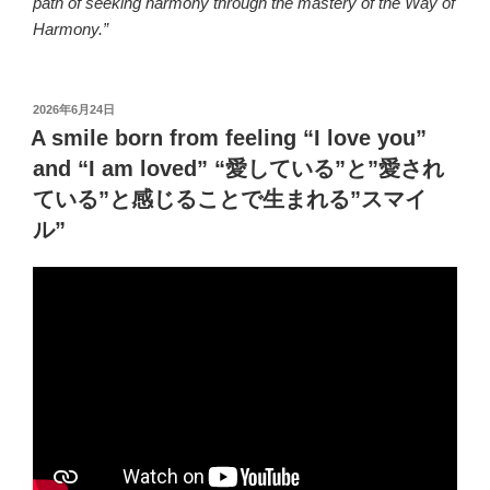
path of seeking harmony through the mastery of the Way of
Harmony.”
投
2026年6月24日
稿
A smile born from feeling “I love you”
日:
and “I am loved” “愛している”と”愛され
ている”と感じることで生まれる”スマイ
ル”