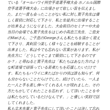
ている『オールハワイ州空手道選手権大会 ホノルル国際
空手道選手権大会』に出場させて欲しい旨を伝えまし
た。まだ一度も会ったことがない私に対し寛子先生は優
しく親切に対応して下さり、私と生徒共に出場すること
が出来るようになりました。大会前日のセミナーや大会
当日の会場でも寛子先生をはじめ小高忠三先生、ご息女
のMariさん、ご子息のGeorgeさんも私たちを温かく迎え
て下さり、真剣且つ楽しく様々なことを経験することが
出来ました。私は今でも忘れない言葉があります。私が
先生方に「どうしてそこまで親切にして下さるのです
か？」と尋ねると寛子先生は「私たちはあなた方のよう
な町道場で頑張っている若者たちを応援したいだけで
す。私たちもハワイに来たばかりの頃は誰も知らず、何
も分からないことだらけでした。続けていたら、一人ま
た一人と手を差し伸べてくれる人々が現れました。その
方たちがしてくれたことを忘れず、して頂いたことを今
は私たちがしているだけなんです。」と優しい笑顔で話
してくれました。
私も立木先輩と寛子先生にして頂いたことは決して忘れ