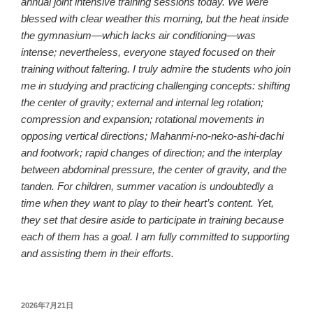
annual joint intensive training sessions today. We were
blessed with clear weather this morning, but the heat inside
the gymnasium—which lacks air conditioning—was
intense; nevertheless, everyone stayed focused on their
training without faltering. I truly admire the students who join
me in studying and practicing challenging concepts: shifting
the center of gravity; external and internal leg rotation;
compression and expansion; rotational movements in
opposing vertical directions; Mahanmi-no-neko-ashi-dachi
and footwork; rapid changes of direction; and the interplay
between abdominal pressure, the center of gravity, and the
tanden
. For children, summer vacation is undoubtedly a
time when they want to play to their heart’s content. Yet,
they set that desire aside to participate in training because
each of them has a goal. I am fully committed to supporting
and assisting them in their efforts.
投
2026年7月21日