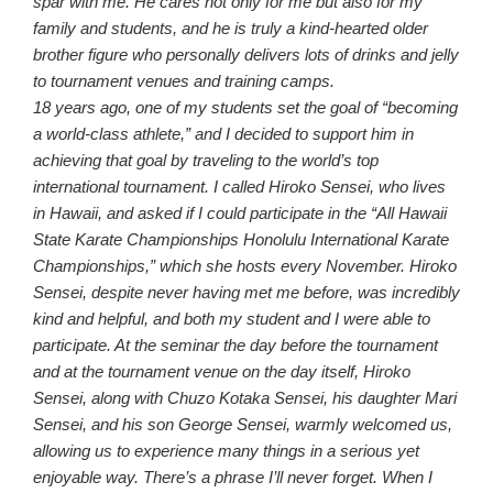
spar with me. He cares not only for me but also for my
family and students, and he is truly a kind-hearted older
brother figure who personally delivers lots of drinks and jelly
to tournament venues and training camps.
18 years ago, one of my students set the goal of “becoming
a world-class athlete,” and I decided to support him in
achieving that goal by traveling to the world’s top
international tournament. I called Hiroko Sensei, who lives
in Hawaii, and asked if I could participate in the “All Hawaii
State Karate Championships Honolulu International Karate
Championships,” which she hosts every November. Hiroko
Sensei, despite never having met me before, was incredibly
kind and helpful, and both my student and I were able to
participate. At the seminar the day before the tournament
and at the tournament venue on the day itself, Hiroko
Sensei, along with Chuzo Kotaka Sensei, his daughter Mari
Sensei, and his son George Sensei, warmly welcomed us,
allowing us to experience many things in a serious yet
enjoyable way. There’s a phrase I’ll never forget. When I