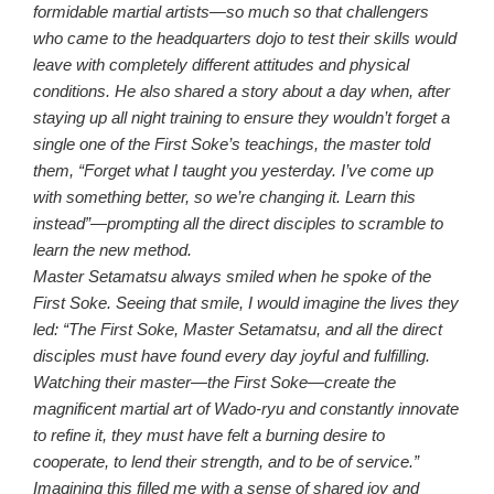
formidable martial artists—so much so that challengers
who came to the headquarters dojo to test their skills would
leave with completely different attitudes and physical
conditions. He also shared a story about a day when, after
staying up all night training to ensure they wouldn’t forget a
single one of the First Soke’s teachings, the master told
them, “Forget what I taught you yesterday. I’ve come up
with something better, so we’re changing it. Learn this
instead”—prompting all the direct disciples to scramble to
learn the new method.
Master Setamatsu always smiled when he spoke of the
First Soke. Seeing that smile, I would imagine the lives they
led: “The First Soke, Master Setamatsu, and all the direct
disciples must have found every day joyful and fulfilling.
Watching their master—the First Soke—create the
magnificent martial art of Wado-ryu and constantly innovate
to refine it, they must have felt a burning desire to
cooperate, to lend their strength, and to be of service.”
Imagining this filled me with a sense of shared joy and