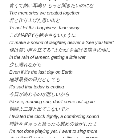
青くて熱い耳鳴り もっと聞きたいのにな
The memories we created together
君と作り上げた思い出と
To not let this happiness fade away
このHAPPYを絶やさないように
I’ll make a sound of laughter, deliver a ‘see you later’
僕は笑い声を立てる “またね”を届ける嘆きの雨に
In the rain of lament, getting a little wet
少し濡れながら
Even if it’s the last day on Earth
地球最後の日だとしても
It’s sad that today is ending
今日が終わるのが悲しいから
Please, morning sun, don’t come out again
朝陽よ二度と出てこないでと
I twisted the clock tightly, a comforting sound
時計をぎゅっと捻ったら慰めの音がしたよ
I’m not done playing yet, I want to sing more