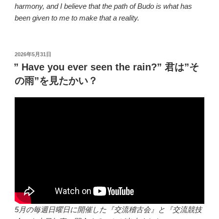
harmony, and I believe that the path of Budo is what has
been given to me to make that a reality.
投
2026年5月31日
稿
” Have you ever seen the rain?” 君は”そ
日:
の雨”を見たかい？
5月の毎週日曜日に開催した『交流稽古会』と『交流競技