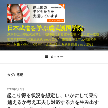
コ
ン
テ
ン
ツ
日本武道を学ぶ成武護国学院
へ
東京都世田谷区の経堂と千歳船橋にある空手道場 和道流空手道連
ス
盟東京都支部 和道流成武 since 2007 東京都狛江市元和泉で剣
キ
術・ｻｲ術・棒術・ﾄﾝﾌｧ術・柔術が学べる武舞劇団 since 2021
ッ
プ
メニュー
タグ:
博紀
投
2026年8月3日
稿
起こり得る状況を想定し、いかにして乗り
日:
越えるか考え工夫し対応する力を生み出す