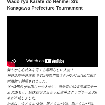
Wado-ryu Karate-do Renmei 3rd
Kanagawa Prefecture Tournament
健やかな心技体を育てる素晴らしい大会！
和道流空手道連盟 第3回神奈川県大会が6月7日(日)に横浜
武道館で開催されました。
述べ345名が出場した今大会に、当学院の和道流成武チー
ムの18名と、姉妹道場の百合ヶ丘空手道クラブチームの8
名が出場しました。
結果は、金メダル×2個、銀メダル×4個、銅メダル×7個、