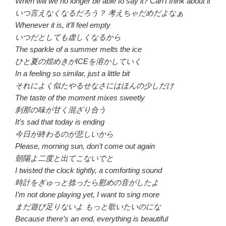
When will we no longer be able to say it? Can’t think about it
いつ言えなくなるだろう？ 考えちゃだめだよなぁ
Whenever it is, it’ll feel empty
いつだとしても虚しくなるから
The sparkle of a summer melts the ice
ひと夏の煌めきがICEを溶かしていく
In a feeling so similar, just a little bit
それによく似たやるせなさにはほんの少しだけ
The taste of the moment mixes sweetly
刹那の味が甘く混ざり合う
It’s sad that today is ending
今日が終わるのが悲しいから
Please, morning sun, don’t come out again
朝陽よ二度と出てこないでと
I twisted the clock tightly, a comforting sound
時計をぎゅっと捻ったら慰めの音がしたよ
I’m not done playing yet, I want to sing more
まだ遊び足りないよ もっと歌いたいのにな
Because there’s an end, everything is beautiful