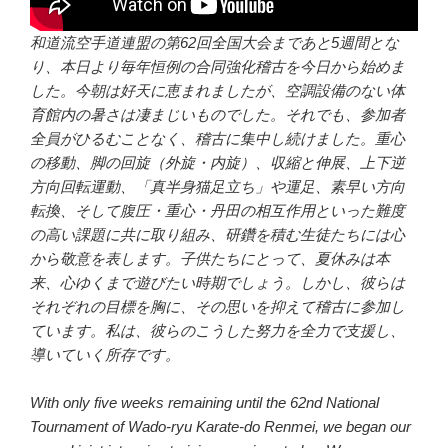
和道流空手道連盟の第62回全国大会まであと5週間とな
り、本日より毎年恒例の合同強化稽古を今日から始めま
した。今朝は好天に恵まれましたが、空調設備のない体
育館内の暑さは凄まじいものでした。それでも、参加者
全員がひるむことなく、稽古に集中し続けました。重心
の移動、脚の回旋（外旋・内旋）、収縮と伸展、上下逆
方向回転運動、「真半身猫足立ち」や運足、素早い方向
転換、そして腹圧・重心・丹田の相互作用といった難度
の高い課題に共に取り組み、研鑽を積む生徒たちには心
から敬意を表します。子供たちにとって、夏休みは本
来、心ゆくまで遊びたい時期でしょう。しかし、彼らは
それぞれの目標を胸に、その思いを抑えて稽古に参加し
ています。私は、彼らのこうした努力を全力で支援し、
導いていく所存です。
With only five weeks remaining until the 62nd National
Tournament of Wado-ryu Karate-do Renmei, we began our