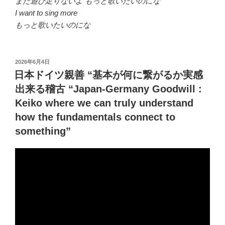
まだ遊び足りないよ もっと歌いたいのにな
I want to sing more
もっと歌いたいのにな
投
2026年6月4日
稿
日本ドイツ親善 “基本が何に繋がるか実感
日:
出来る稽古 “Japan-Germany Goodwill :
Keiko where we can truly understand
how the fundamentals connect to
something”