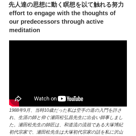
稿
先人達の思想に動く瞑想を以て触れる努力
日:
effort to engage with the thoughts of
our predecessors through active
meditation
1988年9月、当時10歳だった私は空手の道の入門を許さ
れ、生涯の師と仰ぐ瀬田松弘昌先生に出会い師事しまし
た。瀬田松先生の師匠は、和道流の流祖である大塚博紀
初代宗家で、瀬田松先生は大塚初代宗家の話を私に沢山