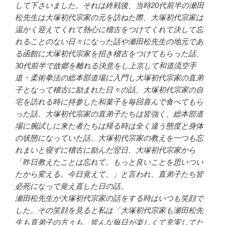
して下さいました。それは終戦後、当時20代前半の瀬田
松先生は大塚初代宗家の元を訪ねた際、大塚初代宗家は
温かく迎えてくれて熱心に稽古をつけてくれて決して忘
れることのない日々になった話や瀬田松先生の地元であ
る函館に大塚初代宗家を招き稽古をつけてもらった話、
30代前半で故郷を離れる決意をし上京して和道流空手
道・柔術拳法の総本部道場に入門し大塚初代宗家の直弟
子となって稽古に励まれた日々の話、大塚初代宗家の自
宅を訪れる時に持参した和菓子を毎回喜んで食べてもら
った話、大塚初代宗家の直弟子たちは皆強く、総本部道
場に腕試しに来た者たちは帰る時は全く違う態度と身体
の状態になっていた話、大塚初代宗家の教えを一つも忘
れまいと寝ずに稽古に励んだ翌日、大塚初代宗家から
「昨日教えたことは忘れて。もっと良いことを思いつい
たから変える。今日覚えて。」と言われ、直弟子たち皆
必死になって覚え直した日の話。
瀬田松先生が大塚初代宗家の話をする時はいつも笑顔で
した。その笑顔を見ると私は「大塚初代宗家も瀬田松先
生も直弟子の方々も、皆んな毎日が楽しくて充実してた