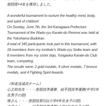
敢闘賞×4名を獲得しました。
A wonderful tournament to nurture the healthy mind, body,
and spirit of children!
On Sunday, June 7th, the 3rd Kanagawa Prefecture
Tournament of the Wado-ryu Karate-do Renmei was held at
the Yokohama Budokan.
A total of 345 participants took part in this tournament, with
18 members from my institute’s Wado-ryu Seibu team and
8 members from my sister dojo, Yurigaoka Karate-do Club
team, competing.
The results were: 2 gold medals, 4 silver medals, 7 bronze
medals, and 4 Fighting Spirit Awards.
《和道流成武チーム》
心之助先生・・・形競技準優勝、組手競技準優勝(中学2年
生男子の部)
唯さん・・・形競技第3位(小学4年生女子の部)