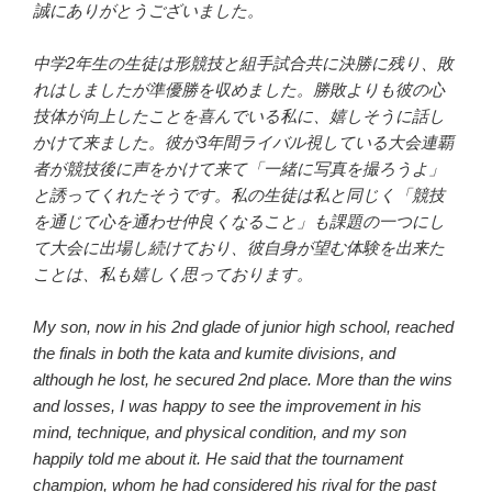
誠にありがとうございました。
中学2年生の生徒は形競技と組手試合共に決勝に残り、敗
れはしましたが準優勝を収めました。勝敗よりも彼の心
技体が向上したことを喜んでいる私に、嬉しそうに話し
かけて来ました。彼が3年間ライバル視している大会連覇
者が競技後に声をかけて来て「一緒に写真を撮ろうよ」
と誘ってくれたそうです。私の生徒は私と同じく「競技
を通じて心を通わせ仲良くなること」も課題の一つにし
て大会に出場し続けており、彼自身が望む体験を出来た
ことは、私も嬉しく思っております。
My son, now in his 2nd glade of junior high school, reached
the finals in both the kata and kumite divisions, and
although he lost, he secured 2nd place. More than the wins
and losses, I was happy to see the improvement in his
mind, technique, and physical condition, and my son
happily told me about it. He said that the tournament
champion, whom he had considered his rival for the past