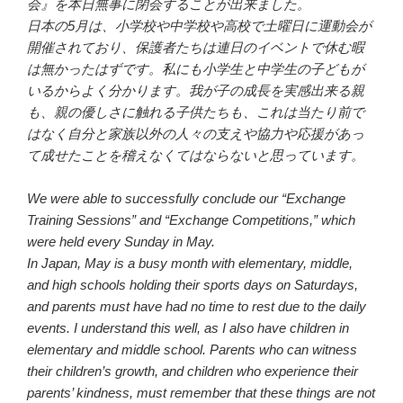
会』を本日無事に閉会することが出来ました。
日本の5月は、小学校や中学校や高校で土曜日に運動会が
開催されており、保護者たちは連日のイベントで休む暇
は無かったはずです。私にも小学生と中学生の子どもが
いるからよく分かります。我が子の成長を実感出来る親
も、親の優しさに触れる子供たちも、これは当たり前で
はなく自分と家族以外の人々の支えや協力や応援があっ
て成せたことを稽えなくてはならないと思っています。
We were able to successfully conclude our “Exchange
Training Sessions” and “Exchange Competitions,” which
were held every Sunday in May.
In Japan, May is a busy month with elementary, middle,
and high schools holding their sports days on Saturdays,
and parents must have had no time to rest due to the daily
events. I understand this well, as I also have children in
elementary and middle school. Parents who can witness
their children’s growth, and children who experience their
parents’ kindness, must remember that these things are not