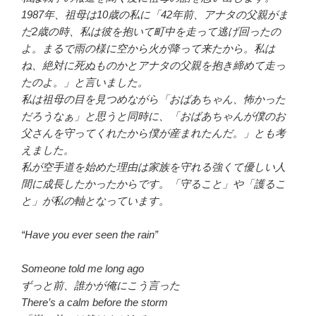
1987年、祖母は10歳の私に「42年前、アナタの父親がま
だ2歳の時、私は彼を抱いて町中を走って逃げ回ったの
よ。まるで雨の様に空から火が降って来たから。私は
ね、絶対に死ぬものかとアナタの父親を抱き締めて走っ
たのよ。」と言いました。
私は祖母の目を見つめながら「おばあちゃん、怖かった
だろうなぁ」と思うと同時に、「おばあちゃんが僕のお
父さんを守ってくれたから僕が産まれたんだ。」とも考
えました。
私が空手道を始めた理由は家族を守れる強くて優しい人
間に成長したかったからです。「守ること」や「護るこ
と」が私の軸となっています。
“Have you ever seen the rain”
Someone told me long ago
ずっと前、誰かが俺にこう言った
There’s a calm before the storm