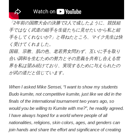
「2年前の国際大会の決勝で2人で成したように、競技組
手ではなく武道の組手を生徒たちに見せたいから私と組
手をしてくれないか?」と尋ねたところ、マイク先生は快
く受けてくれました。
国籍、宗教、肌の色、老若男女問わず、互いに手を取り
合い調和を生むための努力とその意義を共有し合える世
界を私は望み続けており、実現するために与えられたの
が武の道だと信じています。
When I asked Mike Sensei, “I want to show my students
Budo kumite, not competitive kumite, just like we did in the
finals of the international tournament two years ago, so
would you be willing to Kumite with me?”, he readily agreed.
I have always hoped for a world where people of all
nationalities, religions, skin colors, ages, and genders can
join hands and share the effort and significance of creating