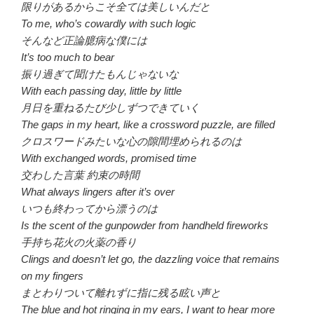
限りがあるからこそ全ては美しいんだと
To me, who’s cowardly with such logic
そんなど正論臆病な僕には
It’s too much to bear
振り過ぎて聞けたもんじゃないな
With each passing day, little by little
月日を重ねるたび少しずつできていく
The gaps in my heart, like a crossword puzzle, are filled
クロスワードみたいな心の隙間埋められるのは
With exchanged words, promised time
交わした言葉 約束の時間
What always lingers after it’s over
いつも終わってから漂うのは
Is the scent of the gunpowder from handheld fireworks
手持ち花火の火薬の香り
Clings and doesn’t let go, the dazzling voice that remains
on my fingers
まとわりついて離れずに指に残る眩い声と
The blue and hot ringing in my ears, I want to hear more