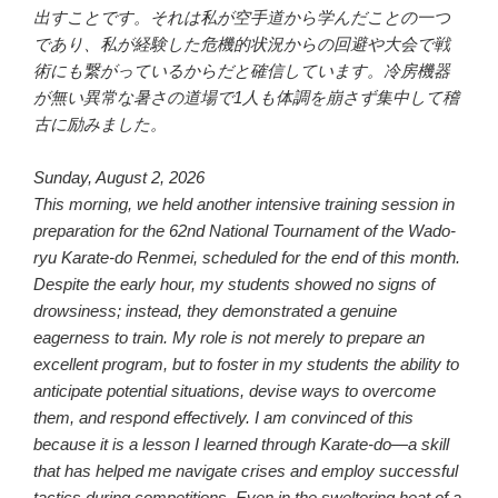
出すことです。それは私が空手道から学んだことの一つ
であり、私が経験した危機的状況からの回避や大会で戦
術にも繋がっているからだと確信しています。冷房機器
が無い異常な暑さの道場で1人も体調を崩さず集中して稽
古に励みました。
Sunday, August 2, 2026
This morning, we held another intensive training session in
preparation for the 62nd National Tournament of the Wado-
ryu Karate-do Renmei, scheduled for the end of this month.
Despite the early hour, my students showed no signs of
drowsiness; instead, they demonstrated a genuine
eagerness to train. My role is not merely to prepare an
excellent program, but to foster in my students the ability to
anticipate potential situations, devise ways to overcome
them, and respond effectively. I am convinced of this
because it is a lesson I learned through Karate-do—a skill
that has helped me navigate crises and employ successful
tactics during competitions. Even in the sweltering heat of a