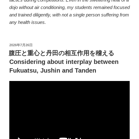
dojo without air conditioning, my students remained focused
and trained diligently, with not a single person suffering from
any health issues.
投
2026年7月26日
稿
腹圧と重心と丹田の相互作用を稽える
日:
Considering about interplay between
Fukuatsu, Jushin and Tanden