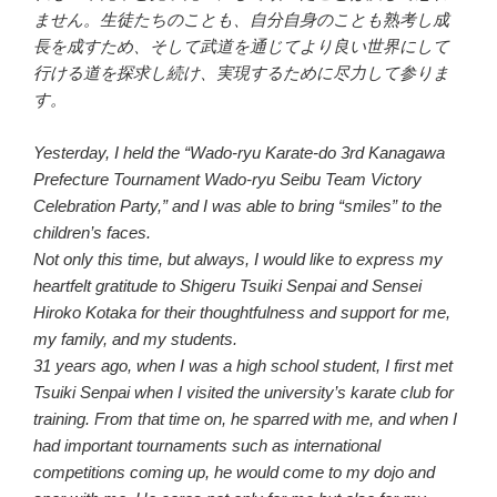
ません。生徒たちのことも、自分自身のことも熟考し成
長を成すため、そして武道を通じてより良い世界にして
行ける道を探求し続け、実現するために尽力して参りま
す。
Yesterday, I held the “Wado-ryu Karate-do 3rd Kanagawa
Prefecture Tournament Wado-ryu Seibu Team Victory
Celebration Party,” and I was able to bring “smiles” to the
children’s faces.
Not only this time, but always, I would like to express my
heartfelt gratitude to Shigeru Tsuiki Senpai and Sensei
Hiroko Kotaka for their thoughtfulness and support for me,
my family, and my students.
31 years ago, when I was a high school student, I first met
Tsuiki Senpai when I visited the university’s karate club for
training. From that time on, he sparred with me, and when I
had important tournaments such as international
competitions coming up, he would come to my dojo and