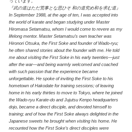
っています。
『武の道はただ荒事とな思ひそ 和の道究め和を求む道』
In September 1988, at the age of ten, I was accepted into
the world of karate and began studying under Master
Hiromasa Setamatsu, whom I would come to revere as my
lifelong mentor. Master Setamatsu’s own teacher was
Hironori Otsuka, the First Soke and founder of Wado-ryu;
he often shared stories about the founder with me. He told
me about visiting the First Soke in his early twenties—just
after the war—and being warmly welcomed and coached
with such passion that the experience became
unforgettable. He spoke of inviting the First Soke to his
hometown of Hakodate for training sessions; of leaving
home in his early thirties to move to Tokyo, where he joined
the Wado-ryu Karate-do and Jujutsu Kenpo headquarters
dojo, became a direct disciple, and devoted himself to
training; and of how the First Soke always delighted in the
Japanese sweets he brought when visiting his home. He
recounted how the First Soke’s direct disciples were