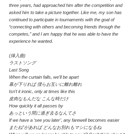
three years, had approached him after the competition and
asked him to take a picture together. Like me, my son has
continued to participate in tournaments with the goal of
“connecting with others and becoming friends through the
competes,” and I am happy that he was able to have the
experience he wanted.
(挿入曲)
ラストソング
Last Song
When the curtain falls, we’ll be apart
幕が下りれば 僕らお互いに離れ離れ
Isn’t it ironic, only at times like this
皮肉なもんだな こんな時だけ
How quickly it all passes by
あっという間に過ぎ去るなんてさ
If we have a ‘see you later’, any farewell becomes easier
またね”があれば どんなお別れもマシになるね