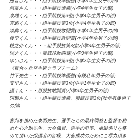
志音さん・・・組手競技準優勝(小学4年生女子の部)
悠奈さん・・・組手競技優勝(小学4年生女子の部)
泉雄くん・・・組手競技第3位(小学4年生男子の部)
直悠くん・・・組手競技第3位(小学4年生男子の部)
湊典くん・・・組手競技敢闘賞(小学4年生男子の部)
優李くん・・・組手競技敢闘賞(小学4年生男子の部)
桃之介くん・・・組手競技第3位(小学3年生男子の部)
熙之くん・・・形競技敢闘賞(小学3年生男子の部)
ゆいさん・・・組手競技第3位(小学2年生女子の部)
《百合ヶ丘空手道クラブチーム》
竹下先生・・・組手競技準優勝(有段壮年男子の部)
安里さん・・・組手競技第3位(中学1年生女子の部)
護くん・・・形競技敢闘賞(小学3年生男子の部)
阿部さん・・・組手競技優勝、形競技第3位(壮年有級男子
の部)
審判を務めた東明先生、選手たちの最終調整と監督を務
めた心之助先生、大会係員、選手の引率、撮影係りを務
めて頂いた保護者の皆様、大会成功のためにご尽力頂き