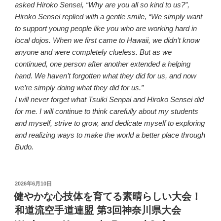
asked Hiroko Sensei, “Why are you all so kind to us?”,
Hiroko Sensei replied with a gentle smile, “We simply want
to support young people like you who are working hard in
local dojos. When we first came to Hawaii, we didn’t know
anyone and were completely clueless. But as we
continued, one person after another extended a helping
hand. We haven’t forgotten what they did for us, and now
we’re simply doing what they did for us.”
I will never forget what Tsuiki Senpai and Hiroko Sensei did
for me. I will continue to think carefully about my students
and myself, strive to grow, and dedicate myself to exploring
and realizing ways to make the world a better place through
Budo.
投
2026年6月10日
稿
健やかな心技体を育てる素晴らしい大会！
日:
和道流空手道連盟 第3回神奈川県大会