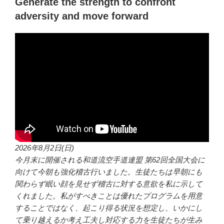
Generate the strength to confront
adversity and move forward
2026年8月2日(日)
今月末に開催される和道流空手道連盟 第62回全国大会に
向けて今朝も強化稽古行いました。生徒たちは早朝にも
関わらず眠い顔を見せず稽古に対する意欲を私に示して
くれました。私がすべきことは優れたプログラムを用意
することではなく、起こり得る状況を想定し、いかにし
て乗り越えるか考え工夫し対応する力を生徒たちが生み