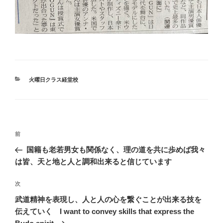
カ
火曜日クラス経堂校
テ
ゴ
リ
ー
投
前
前
稿
の
国籍も老若男女も関係なく、理の道を共に歩めば我々
ナ
投
は皆、天と地と人と調和出来ると信じています
ビ
稿
ゲ
次
次
の
ー
武道精神を表現し、人と人の心を繋ぐことが出来る技を
投
シ
伝えていく I want to convey skills that express the
稿