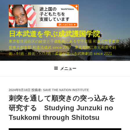
コ
ン
テ
ン
ツ
日本武道を学ぶ成武護国学院
へ
東京都世田谷区の経堂と千歳船橋にある空手道場 和道流空手道連
ス
盟東京都支部 和道流成武 since 2007 東京都狛江市元和泉で剣
キ
術・ｻｲ術・棒術・ﾄﾝﾌｧ術・柔術が学べる武舞劇団 since 2021
ッ
プ
メニュー
投
2024年9月18日
投稿者:
SAVE THE NATION INSTITUTE
稿
刺突を通して順突きの突っ込みを
日:
研究する Studying Junzuki no
Tsukkomi through Shitotsu