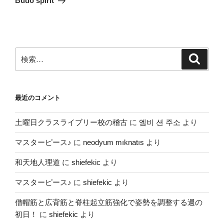
Budo spirit
ョ
ン
検
検
索
索:
最近のコメント
土曜日クラスライブリー校の稽古
に
엠비 션 주소
より
マスターピース♪
に
neodyum mıknatıs
より
和天地人理道
に
shiefekic
より
マスターピース♪
に
shiefekic
より
僧帽筋と広背筋と脊柱起立筋強化で姿勢を調整する週の
初日！
に
shiefekic
より