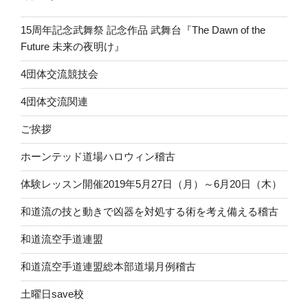
15周年記念武舞祭 記念作品 武舞台『The Dawn of the
Future 未来の夜明け』
4団体交流競技会
4団体交流関連
ご挨拶
ホーンテッド道場ハロウィン稽古
体験レッスン開催2019年5月27日（月）～6月20日（木）
和道流の技と動きで凶器を対処する術を考え備える稽古
和道流空手道連盟
和道流空手道連盟総本部道場月例稽古
土曜日save校