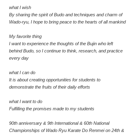
what I wish
By sharing the spirit of Budo and techniques and charm of
Wado-ryu, I hope to bring peace to the hearts of all mankind
My favorite thing
I want to experience the thoughts of the Bujin who left
behind Budo, so I continue to think, research, and practice
every day
what I can do
It is about creating opportunities for students to
demonstrate the fruits of their daily efforts
what I want to do
Fulfilling the promises made to my students
90th anniversary & 9th International & 60th National
Championships of Wado Ryu Karate Do Renmei on 24th &