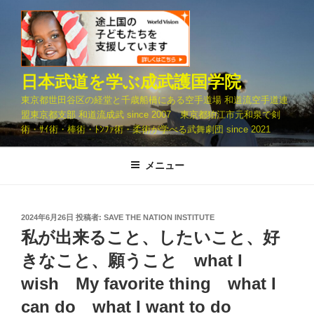
コ
ン
テ
ン
ツ
日本武道を学ぶ成武護国学院
へ
東京都世田谷区の経堂と千歳船橋にある空手道場 和道流空手道連
ス
盟東京都支部 和道流成武 since 2007 東京都狛江市元和泉で剣
キ
術・ｻｲ術・棒術・ﾄﾝﾌｧ術・柔術が学べる武舞劇団 since 2021
ッ
プ
メニュー
投
2024年6月26日
投稿者:
SAVE THE NATION INSTITUTE
稿
私が出来ること、したいこと、好
日:
きなこと、願うこと what I
wish My favorite thing what I
can do what I want to do