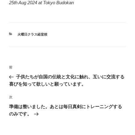
25th Aug 2024 at Tokyo Budokan
カ
火曜日クラス経堂校
テ
ゴ
リ
ー
投
前
前
稿
の
子供たちが自国の伝統と文化に触れ、互いに交流する
ナ
投
喜びを知って欲しいと願っています。
ビ
稿
ゲ
次
次
の
ー
準備は整いました。あとは毎日真剣にトレーニングする
投
シ
のみです。
稿
ョ
ン