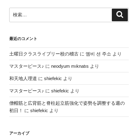
検
検
索
索:
最近のコメント
土曜日クラスライブリー校の稽古
に
엠비 션 주소
より
マスターピース♪
に
neodyum mıknatıs
より
和天地人理道
に
shiefekic
より
マスターピース♪
に
shiefekic
より
僧帽筋と広背筋と脊柱起立筋強化で姿勢を調整する週の
初日！
に
shiefekic
より
アーカイブ