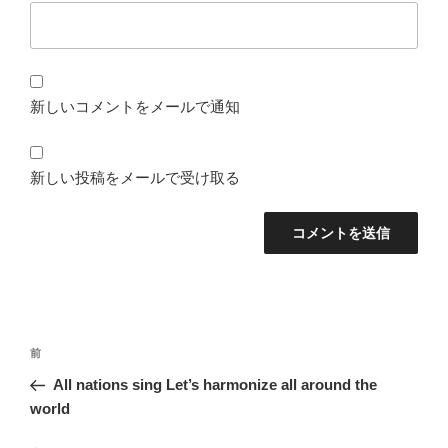
新しいコメントをメールで通知
新しい投稿をメールで受け取る
投
前
前
稿
の
All nations sing Let’s harmonize all around the
ナ
投
world
ビ
稿