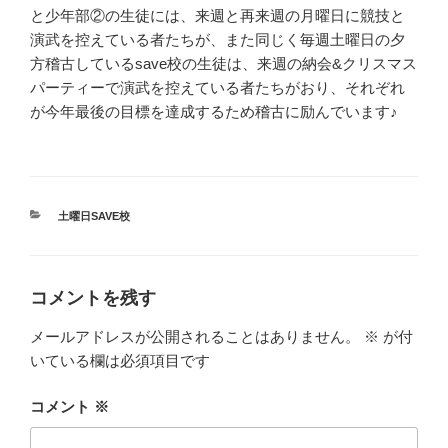
と少年部②の生徒には、来週と再来週の月曜日に競技と
演武を控えている者たちが、また同じく毎週土曜日の夕
方稽古しているsave校の生徒は、来週の納会&クリスマス
パーティーで演武を控えている者たちがおり、それぞれ
が今年最後の目標を達成するため稽古に励んでいます♪
カ
土曜日SAVE校
テ
ゴ
リ
ー
コメントを残す
メールアドレスが公開されることはありません。
※
が付
いている欄は必須項目です
コメント
※