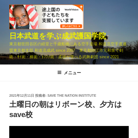
コ
ン
テ
ン
ツ
日本武道を学ぶ成武護国学院
へ
東京都世田谷区の経堂と千歳船橋にある空手道場 和道流空手道連
ス
盟東京都支部 和道流成武 since 2007 東京都狛江市元和泉で剣
キ
術・ｻｲ術・棒術・ﾄﾝﾌｧ術・柔術が学べる武舞劇団 since 2021
ッ
プ
メニュー
投
2021年12月11日
投稿者:
SAVE THE NATION INSTITUTE
稿
土曜日の朝はリボーン校、夕方は
日:
save校