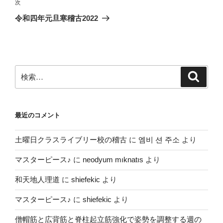
ゲ
次
次
の
ー
令和四年元旦寒稽古2022
投
シ
稿
ョ
ン
検
検
索
索:
最近のコメント
土曜日クラスライブリー校の稽古
に
엠비 션 주소
より
マスターピース♪
に
neodyum mıknatıs
より
和天地人理道
に
shiefekic
より
マスターピース♪
に
shiefekic
より
僧帽筋と広背筋と脊柱起立筋強化で姿勢を調整する週の