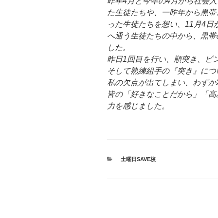
昨年4月と今年の4月から社会
た生徒たちや、一昨年から黒帯
った生徒たちを想い、11月4日
へ通う生徒たちの中から、黒帯
した。
昨日1回目を行い、順突き、ピ
そして熟練組手の『突き』につ
私の欠点が出てしまい、わずか
皆の「好きなことだから」「高
力を感じました。
カ
土曜日SAVE校
テ
ゴ
リ
ー