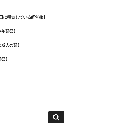
日に稽古している経堂校】
少年部②】
の成人の部】
部②】
検
索