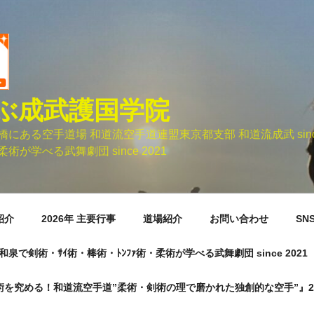
ぶ成武護国学院
ある空手道場 和道流空手道連盟東京都支部 和道流成武 sinc
術が学べる武舞劇団 since 2021
紹介
2026年 主要行事
道場紹介
お問い合わせ
SN
市元和泉で剣術・ｻｲ術・棒術・ﾄﾝﾌｧ術・柔術が学べる武舞劇団 since 2021
術を究める！和道流空手道”柔術・剣術の理で磨かれた独創的な空手”』20