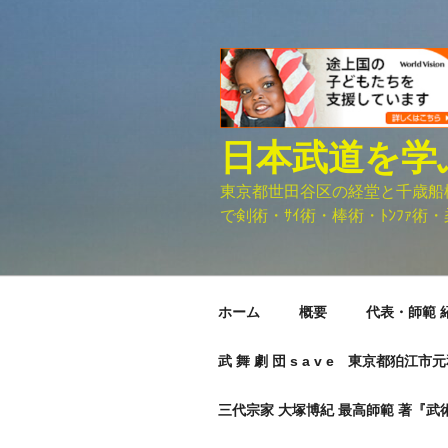
コ
ン
テ
ン
ツ
へ
日本武道を学
ス
キ
東京都世田谷区の経堂と千歳船橋に
ッ
で剣術・ｻｲ術・棒術・ﾄﾝﾌｧ術・柔
プ
ホーム
概要
代表・師範 
武 舞 劇 団 s a v e 東京都狛江
三代宗家 大塚博紀 最高師範 著『武