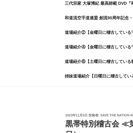
三代宗家 大塚博紀 最高師範 DVD『
和道流空手道連盟 創流90周年記念・
道場紹介②【金曜日に稽古している
道場紹介④【金曜日に稽古している
道場紹介⑥【土曜日に稽古している
姉妹道場紹介【日曜日に稽古してい
投
2023年11月5日
投稿者:
SAVE THE NATION I
稿
黒帯特別稽古会 ≪第
日: