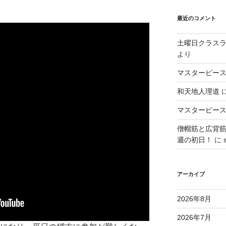
最近のコメント
土曜日クラス
より
マスターピース
和天地人理道
マスターピース
僧帽筋と広背
週の初日！
に
アーカイブ
2026年8月
2026年7月