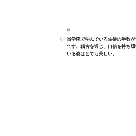
投
前
前
稿
の
当学院で学んでいる生徒の半数が
投
です。稽古を通じ、自信を持ち輝
ナ
稿
いる姿はとても美しい。
ビ
ゲ
ー
シ
ョ
ン