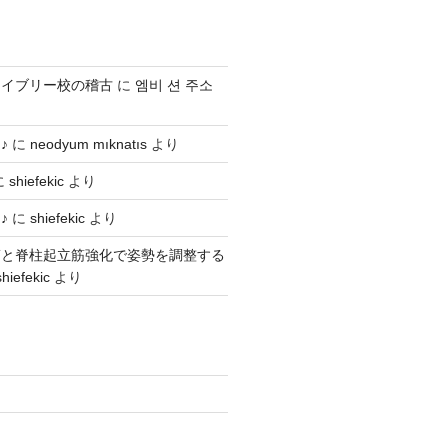
ライブリー校の稽古
に
엠비 션 주소
♪
に
neodyum mıknatıs
より
に
shiefekic
より
♪
に
shiefekic
より
筋と脊柱起立筋強化で姿勢を調整する
shiefekic
より