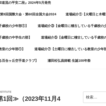
和道流の平安二段』2024年5月発売
第9回国際大会・第60回全国大会2024
道場紹介①【火曜日と木曜
千歳校の少年部①】
道場紹介③【金曜日に稽古している千歳校の
千歳校の中学生の部】
道場紹介⑤【金曜日に稽古している千歳校
教室の少年部①】
道場紹介⑦【土曜日に稽古している教室の少年
る百合ヶ丘空手道クラブ】
瀬田松弘昌師範 生誕100年祭
NSTITUTE
検
1回≫（2023年11月4
索: