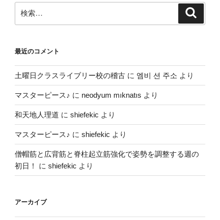
ン
検
検
索
索:
最近のコメント
土曜日クラスライブリー校の稽古
に
엠비 션 주소
より
マスターピース♪
に
neodyum mıknatıs
より
和天地人理道
に
shiefekic
より
マスターピース♪
に
shiefekic
より
僧帽筋と広背筋と脊柱起立筋強化で姿勢を調整する週の
初日！
に
shiefekic
より
アーカイブ