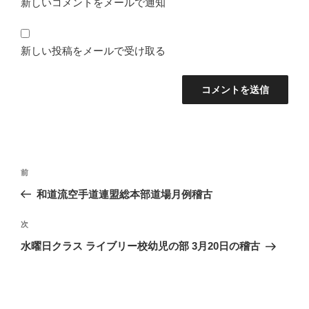
新しいコメントをメールで通知
新しい投稿をメールで受け取る
投
前
前
稿
の
和道流空手道連盟総本部道場月例稽古
ナ
投
ビ
稿
次
次
ゲ
の
水曜日クラス ライブリー校幼児の部 3月20日の稽古
投
ー
稿
シ
ョ