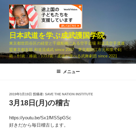
コ
ン
テ
ン
ツ
日本武道を学ぶ成武護国学院
へ
東京都世田谷区の経堂と千歳船橋にある空手道場 和道流空手道連
ス
盟東京都支部 和道流成武 since 2007 東京都狛江市元和泉で剣
キ
術・ｻｲ術・棒術・ﾄﾝﾌｧ術・柔術が学べる武舞劇団 since 2021
ッ
プ
メニュー
投
2019年3月19日
投稿者:
SAVE THE NATION INSTITUTE
稿
3月18日(月)の稽古
日:
https://youtu.be/Sx1fMSSpGSc
好きだから毎日稽古します。