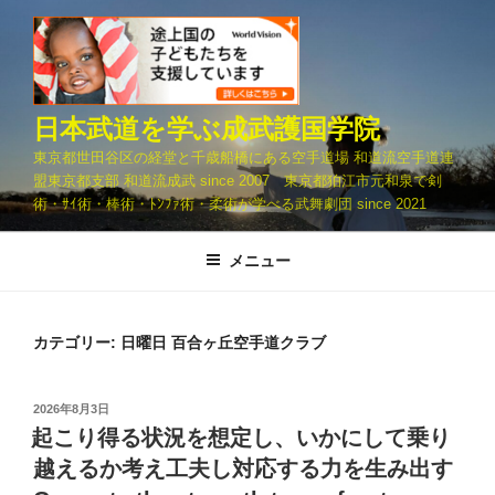
コ
ン
テ
ン
ツ
日本武道を学ぶ成武護国学院
へ
東京都世田谷区の経堂と千歳船橋にある空手道場 和道流空手道連
ス
盟東京都支部 和道流成武 since 2007 東京都狛江市元和泉で剣
キ
術・ｻｲ術・棒術・ﾄﾝﾌｧ術・柔術が学べる武舞劇団 since 2021
ッ
プ
メニュー
カテゴリー:
日曜日 百合ヶ丘空手道クラブ
投
2026年8月3日
稿
起こり得る状況を想定し、いかにして乗り
日:
越えるか考え工夫し対応する力を生み出す