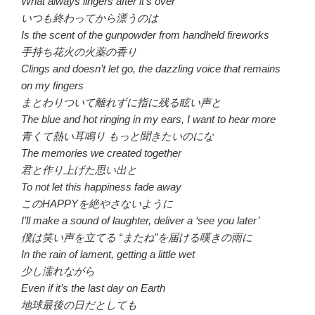
What always lingers after it’s over
いつも終わってから漂うのは
Is the scent of the gunpowder from handheld fireworks
手持ち花火の火薬の香り
Clings and doesn’t let go, the dazzling voice that remains
on my fingers
まとわりついて離れずに指に残る眩い声と
The blue and hot ringing in my ears, I want to hear more
青くて熱い耳鳴り もっと聞きたいのにな
The memories we created together
君と作り上げた思い出と
To not let this happiness fade away
このHAPPYを絶やさないように
I’ll make a sound of laughter, deliver a ‘see you later’
僕は笑い声を立てる “またね”を届ける嘆きの雨に
In the rain of lament, getting a little wet
少し濡れながら
Even if it’s the last day on Earth
地球最後の日だとしても