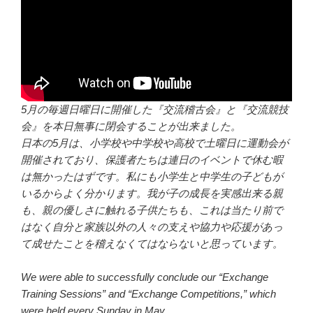
5月の毎週日曜日に開催した『交流稽古会』と『交流競技
会』を本日無事に閉会することが出来ました。
日本の5月は、小学校や中学校や高校で土曜日に運動会が
開催されており、保護者たちは連日のイベントで休む暇
は無かったはずです。私にも小学生と中学生の子どもが
いるからよく分かります。我が子の成長を実感出来る親
も、親の優しさに触れる子供たちも、これは当たり前で
はなく自分と家族以外の人々の支えや協力や応援があっ
て成せたことを稽えなくてはならないと思っています。
We were able to successfully conclude our “Exchange
Training Sessions” and “Exchange Competitions,” which
were held every Sunday in May.