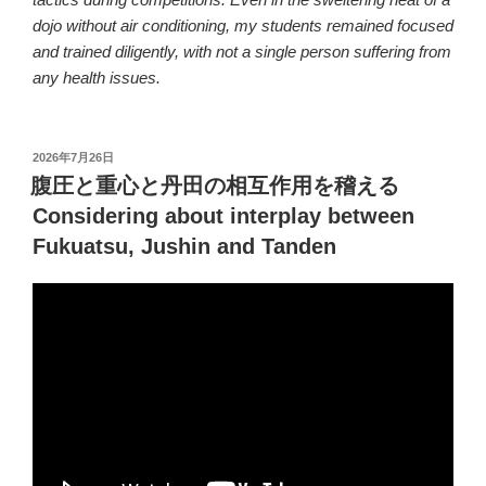
dojo without air conditioning, my students remained focused
and trained diligently, with not a single person suffering from
any health issues.
投
2026年7月26日
稿
腹圧と重心と丹田の相互作用を稽える
日:
Considering about interplay between
Fukuatsu, Jushin and Tanden