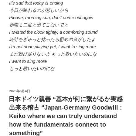
It’s sad that today is ending
今日が終わるのが悲しいから
Please, morning sun, don’t come out again
朝陽よ二度と出てこないでと
I twisted the clock tightly, a comforting sound
時計をぎゅっと捻ったら慰めの音がしたよ
I’m not done playing yet, I want to sing more
まだ遊び足りないよ もっと歌いたいのにな
I want to sing more
もっと歌いたいのにな
投
2026年6月4日
稿
日本ドイツ親善 “基本が何に繋がるか実感
日:
出来る稽古 “Japan-Germany Goodwill :
Keiko where we can truly understand
how the fundamentals connect to
something”