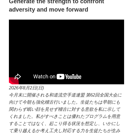
Generate the strength to confront
adversity and move forward
2026年8月2日(日)
今月末に開催される和道流空手道連盟 第62回全国大会に
向けて今朝も強化稽古行いました。生徒たちは早朝にも
関わらず眠い顔を見せず稽古に対する意欲を私に示して
くれました。私がすべきことは優れたプログラムを用意
することではなく、起こり得る状況を想定し、いかにし
て乗り越えるか考え工夫し対応する力を生徒たちが生み