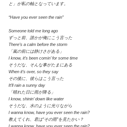
と」が私の軸となっています。
“Have you ever seen the rain”
Someone told me long ago
ずっと前、誰かが俺にこう言った
There’s a calm before the storm
「嵐の前には静けさがある」
I know, it’s been comin’ for some time
そうだな、そんな事がたまにある
When it’s over, so they say
その後に、彼らはこう言った
It’ll rain a sunny day
「晴れた日に雨が降る」
I know, shinin’ down like water
そうだな、水のように光りながら
I wanna know, have you ever seen the rain?
教えてくれ、君は”その雨”を見たかい？
I wanna know, have you ever seen the rain?