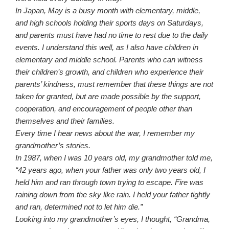
In Japan, May is a busy month with elementary, middle,
and high schools holding their sports days on Saturdays,
and parents must have had no time to rest due to the daily
events. I understand this well, as I also have children in
elementary and middle school. Parents who can witness
their children’s growth, and children who experience their
parents’ kindness, must remember that these things are not
taken for granted, but are made possible by the support,
cooperation, and encouragement of people other than
themselves and their families.
Every time I hear news about the war, I remember my
grandmother’s stories.
In 1987, when I was 10 years old, my grandmother told me,
“42 years ago, when your father was only two years old, I
held him and ran through town trying to escape. Fire was
raining down from the sky like rain. I held your father tightly
and ran, determined not to let him die.”
Looking into my grandmother’s eyes, I thought, “Grandma,