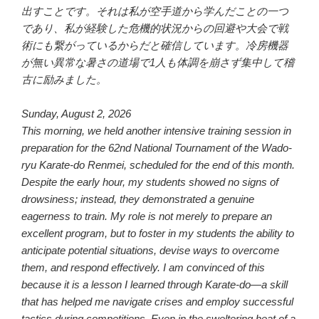
出すことです。それは私が空手道から学んだことの一つ
であり、私が経験した危機的状況からの回避や大会で戦
術にも繋がっているからだと確信しています。冷房機器
が無い異常な暑さの道場で1人も体調を崩さず集中して稽
古に励みました。
Sunday, August 2, 2026
This morning, we held another intensive training session in
preparation for the 62nd National Tournament of the Wado-
ryu Karate-do Renmei, scheduled for the end of this month.
Despite the early hour, my students showed no signs of
drowsiness; instead, they demonstrated a genuine
eagerness to train. My role is not merely to prepare an
excellent program, but to foster in my students the ability to
anticipate potential situations, devise ways to overcome
them, and respond effectively. I am convinced of this
because it is a lesson I learned through Karate-do—a skill
that has helped me navigate crises and employ successful
tactics during competitions. Even in the sweltering heat of a