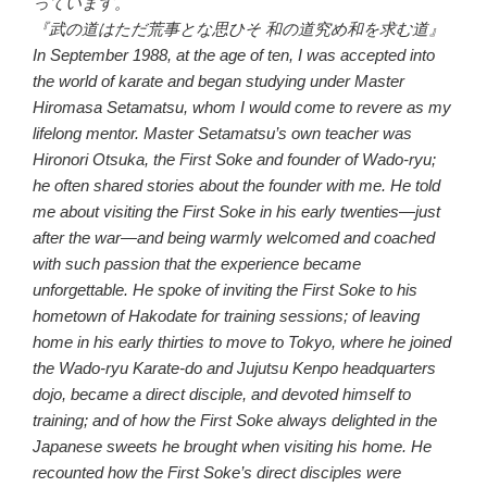
っています。
『武の道はただ荒事とな思ひそ 和の道究め和を求む道』
In September 1988, at the age of ten, I was accepted into
the world of karate and began studying under Master
Hiromasa Setamatsu, whom I would come to revere as my
lifelong mentor. Master Setamatsu’s own teacher was
Hironori Otsuka, the First Soke and founder of Wado-ryu;
he often shared stories about the founder with me. He told
me about visiting the First Soke in his early twenties—just
after the war—and being warmly welcomed and coached
with such passion that the experience became
unforgettable. He spoke of inviting the First Soke to his
hometown of Hakodate for training sessions; of leaving
home in his early thirties to move to Tokyo, where he joined
the Wado-ryu Karate-do and Jujutsu Kenpo headquarters
dojo, became a direct disciple, and devoted himself to
training; and of how the First Soke always delighted in the
Japanese sweets he brought when visiting his home. He
recounted how the First Soke’s direct disciples were