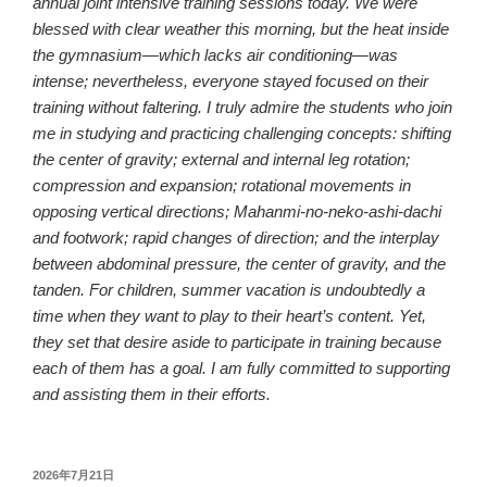
annual joint intensive training sessions today. We were
blessed with clear weather this morning, but the heat inside
the gymnasium—which lacks air conditioning—was
intense; nevertheless, everyone stayed focused on their
training without faltering. I truly admire the students who join
me in studying and practicing challenging concepts: shifting
the center of gravity; external and internal leg rotation;
compression and expansion; rotational movements in
opposing vertical directions; Mahanmi-no-neko-ashi-dachi
and footwork; rapid changes of direction; and the interplay
between abdominal pressure, the center of gravity, and the
tanden
. For children, summer vacation is undoubtedly a
time when they want to play to their heart’s content. Yet,
they set that desire aside to participate in training because
each of them has a goal. I am fully committed to supporting
and assisting them in their efforts.
投
2026年7月21日