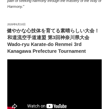
path of seeking harmony through the mastery of the Way of
Harmony.”
投
2026年6月10日
稿
健やかな心技体を育てる素晴らしい大会！
日:
和道流空手道連盟 第3回神奈川県大会
Wado-ryu Karate-do Renmei 3rd
Kanagawa Prefecture Tournament