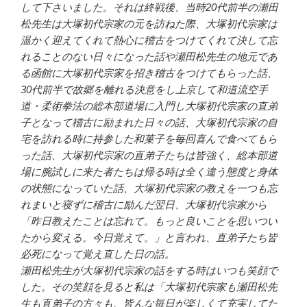
して下さいました。それは終戦後、当時20代前半の瀬田
松先生は大塚初代宗家の元を訪ねた際、大塚初代宗家は
温かく迎えてくれて熱心に稽古をつけてくれて決して忘
れることのない日々になった話や瀬田松先生の地元であ
る函館に大塚初代宗家を招き稽古をつけてもらった話、
30代前半で故郷を離れる決意をし上京して和道流空手
道・柔術拳法の総本部道場に入門し大塚初代宗家の直弟
子となって稽古に励まれた日々の話、大塚初代宗家の自
宅を訪れる時に持参した和菓子を毎回喜んで食べてもら
った話、大塚初代宗家の直弟子たちは皆強く、総本部道
場に腕試しに来た者たちは帰る時は全く違う態度と身体
の状態になっていた話、大塚初代宗家の教えを一つも忘
れまいと寝ずに稽古に励んだ翌日、大塚初代宗家から
「昨日教えたことは忘れて。もっと良いことを思いつい
たから変える。今日覚えて。」と言われ、直弟子たち皆
必死になって覚え直した日の話。
瀬田松先生が大塚初代宗家の話をする時はいつも笑顔で
した。その笑顔を見ると私は「大塚初代宗家も瀬田松先
生も直弟子の方々も、皆んな毎日が楽しくて充実してた