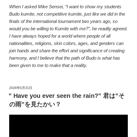
When I asked Mike Sensei, “I want to show my students
Budo kumite, not competitive kumite, just like we did in the
finals of the international tournament two years ago, so
would you be willing to Kumite with me?”, he readily agreed.
I have always hoped for a world where people of all
nationalities, religions, skin colors, ages, and genders can
join hands and share the effort and significance of creating
harmony, and I believe that the path of Budo is what has
been given to me to make that a reality.
投
2026年5月31日
稿
” Have you ever seen the rain?” 君は”そ
日:
の雨”を見たかい？