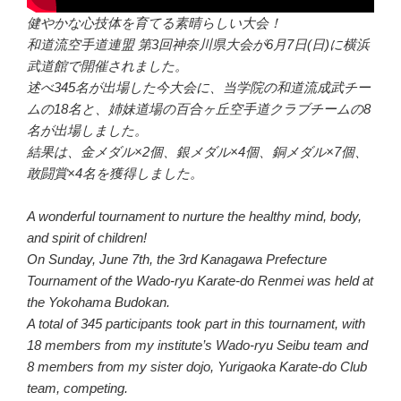
健やかな心技体を育てる素晴らしい大会！
和道流空手道連盟 第3回神奈川県大会が6月7日(日)に横浜
武道館で開催されました。
述べ345名が出場した今大会に、当学院の和道流成武チー
ムの18名と、姉妹道場の百合ヶ丘空手道クラブチームの8
名が出場しました。
結果は、金メダル×2個、銀メダル×4個、銅メダル×7個、
敢闘賞×4名を獲得しました。
A wonderful tournament to nurture the healthy mind, body,
and spirit of children!
On Sunday, June 7th, the 3rd Kanagawa Prefecture
Tournament of the Wado-ryu Karate-do Renmei was held at
the Yokohama Budokan.
A total of 345 participants took part in this tournament, with
18 members from my institute’s Wado-ryu Seibu team and
8 members from my sister dojo, Yurigaoka Karate-do Club
team, competing.