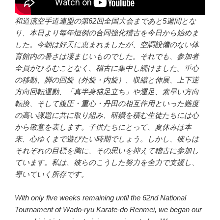
和道流空手道連盟の第62回全国大会まであと5週間とな
り、本日より毎年恒例の合同強化稽古を今日から始めま
した。今朝は好天に恵まれましたが、空調設備のない体
育館内の暑さは凄まじいものでした。それでも、参加者
全員がひるむことなく、稽古に集中し続けました。重心
の移動、脚の回旋（外旋・内旋）、収縮と伸展、上下逆
方向回転運動、「真半身猫足立ち」や運足、素早い方向
転換、そして腹圧・重心・丹田の相互作用といった難度
の高い課題に共に取り組み、研鑽を積む生徒たちには心
から敬意を表します。子供たちにとって、夏休みは本
来、心ゆくまで遊びたい時期でしょう。しかし、彼らは
それぞれの目標を胸に、その思いを抑えて稽古に参加し
ています。私は、彼らのこうした努力を全力で支援し、
導いていく所存です。
With only five weeks remaining until the 62nd National
Tournament of Wado-ryu Karate-do Renmei, we began our