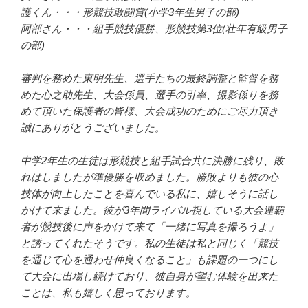
護くん・・・形競技敢闘賞(小学3年生男子の部)
阿部さん・・・組手競技優勝、形競技第3位(壮年有級男子
の部)
審判を務めた東明先生、選手たちの最終調整と監督を務
めた心之助先生、大会係員、選手の引率、撮影係りを務
めて頂いた保護者の皆様、大会成功のためにご尽力頂き
誠にありがとうございました。
中学2年生の生徒は形競技と組手試合共に決勝に残り、敗
れはしましたが準優勝を収めました。勝敗よりも彼の心
技体が向上したことを喜んでいる私に、嬉しそうに話し
かけて来ました。彼が3年間ライバル視している大会連覇
者が競技後に声をかけて来て「一緒に写真を撮ろうよ」
と誘ってくれたそうです。私の生徒は私と同じく「競技
を通じて心を通わせ仲良くなること」も課題の一つにし
て大会に出場し続けており、彼自身が望む体験を出来た
ことは、私も嬉しく思っております。