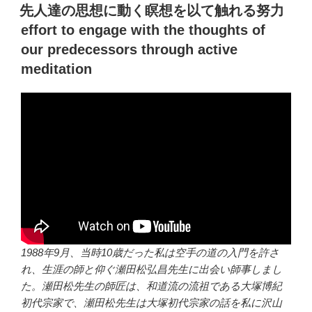
稿
先人達の思想に動く瞑想を以て触れる努力
日:
effort to engage with the thoughts of
our predecessors through active
meditation
1988年9月、当時10歳だった私は空手の道の入門を許さ
れ、生涯の師と仰ぐ瀬田松弘昌先生に出会い師事しまし
た。瀬田松先生の師匠は、和道流の流祖である大塚博紀
初代宗家で、瀬田松先生は大塚初代宗家の話を私に沢山