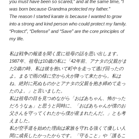
you must have been so scared,” and at the same time, “I
was born because Grandma protected my father.”
The reason I started karate is because I wanted to grow
into a strong and kind person who could protect my family.
“Protect”, “Defense” and “Save” are the core principles of
my life.
私は戦争の報道を聞く度に祖母の話を思い出します。
1987年、祖母は10歳の私に「42年前、アナタの父親がま
だ2歳の時、私は彼を抱いて町中を走って逃げ回ったの
よ。まるで雨の様に空から火が降って来たから。私は
ね、絶対に死ぬものかとアナタの父親を抱き締めて走っ
たのよ。」と言いました。
私は祖母の目を見つめながら「おばあちゃん、怖かった
だろうなぁ」と思うと同時に、「おばあちゃんが僕のお
父さんを守ってくれたから僕が産まれたんだ。」とも考
えました。
私が空手道を始めた理由は家族を守れる強くて優しい人
間に成長したかったからです。「守ること」や「護るこ