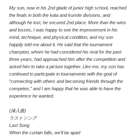
My son, now in his 2nd glade of junior high school, reached
the finals in both the kata and kumite divisions, and
although he lost, he secured 2nd place. More than the wins
and losses, I was happy to see the improvement in his
mind, technique, and physical condition, and my son
happily told me about it. He said that the tournament
champion, whom he had considered his rival for the past
three years, had approached him after the competition and
asked him to take a picture together. Like me, my son has
continued to participate in tournaments with the goal of
“connecting with others and becoming friends through the
competes,” and I am happy that he was able to have the
experience he wanted.
(挿入曲)
ラストソング
Last Song
When the curtain falls, we’ll be apart