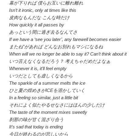
幕が下りれば 僕らお互いに離れ離れ
Isn’t it ironic, only at times like this
皮肉なもんだな こんな時だけ
How quickly it all passes by
あっという間に過ぎ去るなんてさ
If we have a ‘see you later’, any farewell becomes easier
またね”があれば どんなお別れもマシになるね
When will we no longer be able to say it? Can’t think about it
いつ言えなくなるだろう？ 考えちゃだめだよなぁ
Whenever it is, it’ll feel empty
いつだとしても虚しくなるから
The sparkle of a summer melts the ice
ひと夏の煌めきがICEを溶かしていく
In a feeling so similar, just a little bit
それによく似たやるせなさにはほんの少しだけ
The taste of the moment mixes sweetly
刹那の味が甘く混ざり合う
It’s sad that today is ending
今日が終わるのが悲しいから