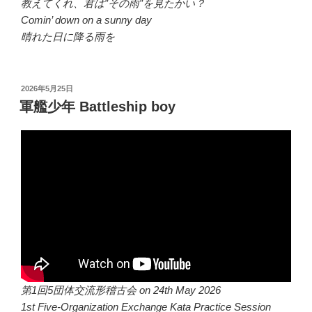
教えてくれ、君は”その雨”を見たかい？
Comin’ down on a sunny day
晴れた日に降る雨を
投
2026年5月25日
稿
軍艦少年 Battleship boy
日:
第1回5団体交流形稽古会 on 24th May 2026
1st Five-Organization Exchange Kata Practice Session