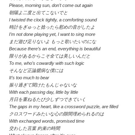
Please, morning sun, don’t come out again
朝陽よ二度と出てこないでと
I twisted the clock tightly, a comforting sound
時計をぎゅっと捻ったら慰めの音がしたよ
I’m not done playing yet, I want to sing more
まだ遊び足りないよ もっと歌いたいのにな
Because there’s an end, everything is beautiful
限りがあるからこそ全ては美しいんだと
To me, who’s cowardly with such logic
そんなど正論臆病な僕には
It’s too much to bear
振り過ぎて聞けたもんじゃないな
With each passing day, little by little
月日を重ねるたび少しずつできていく
The gaps in my heart, like a crossword puzzle, are filled
クロスワードみたいな心の隙間埋められるのは
With exchanged words, promised time
交わした言葉 約束の時間