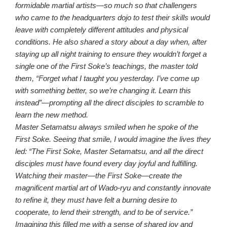
formidable martial artists—so much so that challengers
who came to the headquarters dojo to test their skills would
leave with completely different attitudes and physical
conditions. He also shared a story about a day when, after
staying up all night training to ensure they wouldn’t forget a
single one of the First Soke’s teachings, the master told
them, “Forget what I taught you yesterday. I’ve come up
with something better, so we’re changing it. Learn this
instead”—prompting all the direct disciples to scramble to
learn the new method.
Master Setamatsu always smiled when he spoke of the
First Soke. Seeing that smile, I would imagine the lives they
led: “The First Soke, Master Setamatsu, and all the direct
disciples must have found every day joyful and fulfilling.
Watching their master—the First Soke—create the
magnificent martial art of Wado-ryu and constantly innovate
to refine it, they must have felt a burning desire to
cooperate, to lend their strength, and to be of service.”
Imagining this filled me with a sense of shared joy and