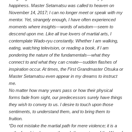
happiness. Master Setamatsu was called to heaven on
November 14, 2017; I can no longer meet or speak with my
mentor. Yet, strangely enough, I have often experienced
moments where insights—words of wisdom—seem to
descend upon me. Like all true lovers of martial arts, I
contemplate Wado-ryu constantly. Whether I am walking,
eating, watching television, or reading a book, if I am
pondering the nature of the fundamentals—what they
connect to and what they can create—sudden flashes of
inspiration occur. At times, the First Grandmaster Otsuka or
Master Setamatsu even appear in my dreams to instruct
me.
No matter how many years pass or how their physical
forms fade from sight, our predecessors surely have things
they wish to convey to us. I desire to touch upon those
sentiments, to understand them, and to bring them to
fruition.
“Do not mistake the martial path for mere violence; it is a