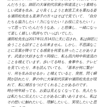
んだろうな。師匠の大塚初代宗家が和道流という素晴ら
しい武道を生み、より良くしようと創意工夫を重ねる姿
を瀬田松先生も直弟子の方々はそばで見ていて、『自分
たちも協力したい！力になりたい！お役に立ちたい！』
って思っていたんだろうなあ。」と想像し、一緒になっ
て楽しく嬉しい気持ちでいっぱいでした。
瀬田松先生は2017年11月14日に天に召され、私は師匠に
会うことも話すことも出来ません。しかし、不思議なこ
とに言葉が降りてくる感覚を何度も持ったことがありま
す。武道が大好きな方々同様に、私も四六時中和道流の
ことを稽えています。歩いてる時も、食事中も、テレビ
を見ていたり、本を読んでいても、『基本が何に繋が
り、何を生み出せるか』と稽えていると、突然、閃く瞬
間が訪れたり、夢の中に大塚初代宗家や瀬田松先生が現
れて、私に稽古をつけてくれることがあるのです。
時が何年経っても、お姿は見えなくなっても、先人たち
は私たちに伝えたいことがあるに違いありません。私は
その想いに触れたいし、理解したいし、実現したいと思