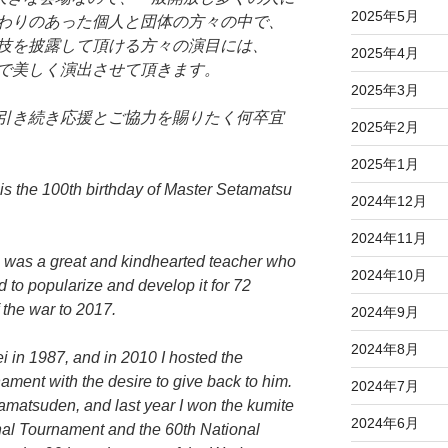
2025年5月
わりのあった個人と団体の方々の中で、
技を披露して頂ける方々の演目には、
2025年4月
で美しく演出させて頂きます。
2025年3月
引き続き応援とご協力を賜りたく何卒宜
2025年2月
2025年1月
is the 100th birthday of Master Setamatsu
2024年12月
2024年11月
, was a great and kindhearted teacher who
2024年10月
to popularize and develop it for 72
 the war to 2017.
2024年9月
2024年8月
i in 1987, and in 2010 I hosted the
ent with the desire to give back to him.
2024年7月
tamatsuden, and last year I won the kumite
2024年6月
onal Tournament and the 60th National