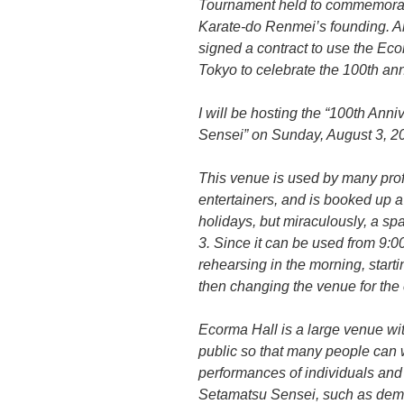
Tournament held to commemorate
Karate-do Renmei’s founding. An
signed a contract to use the Eco
Tokyo to celebrate the 100th ann
I will be hosting the “100th Ann
Sensei” on Sunday, August 3, 2
This venue is used by many prof
entertainers, and is booked up
holidays, but miraculously, a s
3. Since it can be used from 9:0
rehearsing in the morning, star
then changing the venue for the 
Ecorma Hall is a large venue wit
public so that many people can w
performances of individuals an
Setamatsu Sensei, such as demon