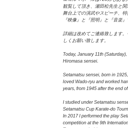
観覧して頂き、瀬田松先生と関
舞台上での演武やスピーチ、特
『映像』と『照明』と『音楽』
詳細は改めてご連絡致します。
しくお願い致します。
Today, January 11th (Saturday), 
Hiromasa sensei.
Setamatsu sensei, born in 1925
loved Wado-ryu and worked hard 
years, from 1945 after the end of
I studied under Setamatsu sense
Setamatsu Cup Karate-do Tournam
In 2017 I performed the play Se
competition at the 9th Internati