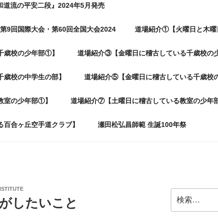
和道流の平安二段』2024年5月発売
第9回国際大会・第60回全国大会2024
道場紹介①【火曜日と木曜
千歳校の少年部①】
道場紹介③【金曜日に稽古している千歳校の
千歳校の中学生の部】
道場紹介⑤【金曜日に稽古している千歳校
教室の少年部①】
道場紹介⑦【土曜日に稽古している教室の少年
る百合ヶ丘空手道クラブ】
瀬田松弘昌師範 生誕100年祭
NSTITUTE
検
年私がしたいこと
索: