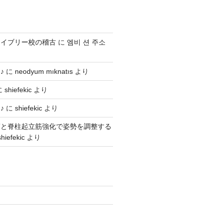
ライブリー校の稽古
に
엠비 션 주소
♪
に
neodyum mıknatıs
より
に
shiefekic
より
♪
に
shiefekic
より
筋と脊柱起立筋強化で姿勢を調整する
shiefekic
より