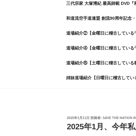
三代宗家 大塚博紀 最高師範 DVD『
和道流空手道連盟 創流90周年記念・
道場紹介②【金曜日に稽古している
道場紹介④【金曜日に稽古している
道場紹介⑥【土曜日に稽古している
姉妹道場紹介【日曜日に稽古してい
投
2025年1月11日
投稿者:
SAVE THE NATION I
稿
2025年1月、今
日: