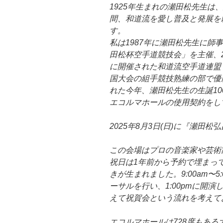
1925年生まれの瀬田松先生は、
間、和道流を愛し普及と発展を
す。
私は1987年に瀬田松先生に師
田松杯空手道競技会」を主催、2
に開催された和道流空手道連盟 創
国大会の組手競技熟練の部で優
れた今年、瀬田松先生の生誕1
エコルマホールの使用契約をし
2025年8月3日(日)に『瀬田松
この会場はプロの音楽家や芸術
祝日は1年前から予約で埋まって
きが生まれました。9:00am〜
ーサルを行い、1:00pmに開演し
えて祝賀会という流れを考えて
エコルマホールは728席もあ