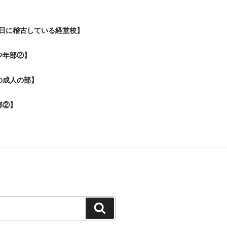
日に稽古している経堂校】
少年部②】
の成人の部】
部②】
検
索