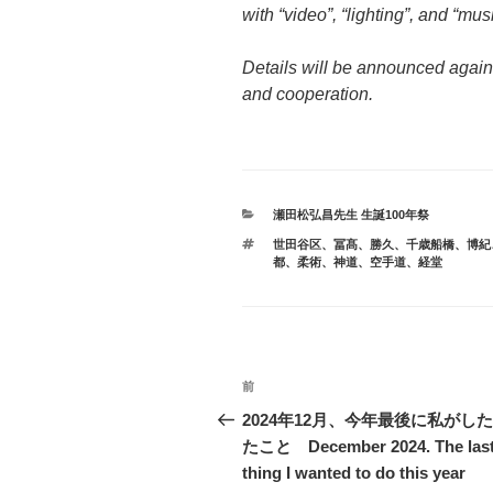
with “video”, “lighting”, and “musi
Details will be announced again
and cooperation.
カ
瀬田松弘昌先生 生誕100年祭
テ
タ
世田谷区
、
冨髙
、
勝久
、
千歳船橋
、
博紀
ゴ
グ
都
、
柔術
、
神道
、
空手道
、
経堂
リ
ー
投
前
前
稿
の
2024年12月、今年最後に私がし
投
たこと December 2024. The las
ナ
稿
thing I wanted to do this year