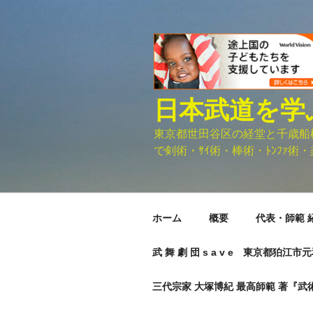
コ
ン
テ
ン
ツ
へ
日本武道を学
ス
キ
東京都世田谷区の経堂と千歳船橋に
ッ
で剣術・ｻｲ術・棒術・ﾄﾝﾌｧ術・柔
プ
ホーム
概要
代表・師範 
武 舞 劇 団 s a v e 東京都狛江
三代宗家 大塚博紀 最高師範 著『武