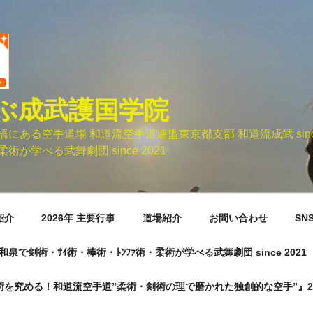
ぶ成武護国学院
ある空手道場 和道流空手道連盟東京都支部 和道流成武 sinc
術が学べる武舞劇団 since 2021
紹介
2026年 主要行事
道場紹介
お問い合わせ
SN
市元和泉で剣術・ｻｲ術・棒術・ﾄﾝﾌｧ術・柔術が学べる武舞劇団 since 2021
術を究める！和道流空手道”柔術・剣術の理で磨かれた独創的な空手”』20