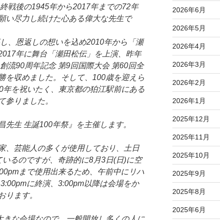
終戦後の1945年から2017年までの72年
2026年6月
願い尽力し続けた心ある偉大な先生で
2026年5月
事し、恩返しの想いを込め2010年から「瀬
2026年4月
017年に舞台「瀬田松伝」を上演、昨年
2026年3月
流90周年記念 第9回国際大会 第60回全
勝を収めました。そして、100歳を迎えら
2026年2月
00年を祝いたく、東京都の狛江駅前にある
2026年1月
て参りました。
2025年12月
弘昌先生 生誕100年祭』を主催します。
2025年11月
家、芸能人の多くが使用しており、土日
2025年10月
いるのですが、奇跡的に8月3日(日)に空
5:00pmまで使用出来るため、午前中にリハ
2025年9月
3:00pmに終演、3:00pm以降は会場をか
2025年8月
おります。
2025年6月
る大きな会場なので、一般開放し多くの人に