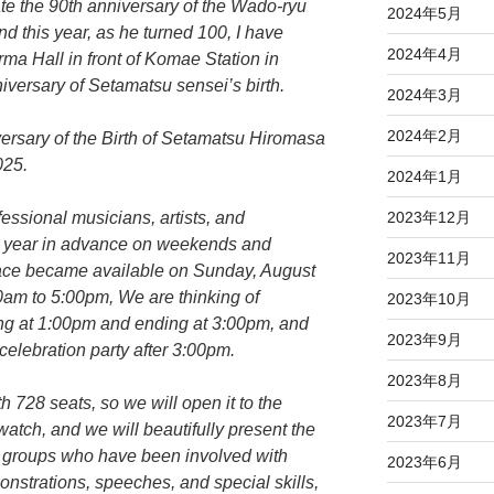
 the 90th anniversary of the Wado-ryu
2024年5月
d this year, as he turned 100, I have
2024年4月
rma Hall in front of Komae Station in
iversary of Setamatsu sensei’s birth.
2024年3月
2024年2月
iversary of the Birth of Setamatsu Hiromasa
025.
2024年1月
2023年12月
essional musicians, artists, and
 a year in advance on weekends and
2023年11月
pace became available on Sunday, August
0am to 5:00pm, We are thinking of
2023年10月
ting at 1:00pm and ending at 3:00pm, and
2023年9月
celebration party after 3:00pm.
2023年8月
h 728 seats, so we will open it to the
2023年7月
atch, and we will beautifully present the
d groups who have been involved with
2023年6月
strations, speeches, and special skills,