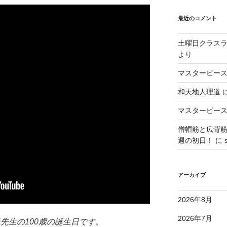
最近のコメント
土曜日クラス
より
マスターピース
和天地人理道
マスターピース
僧帽筋と広背
週の初日！
に
アーカイブ
2026年8月
2026年7月
昌先生の100歳の誕生日です。