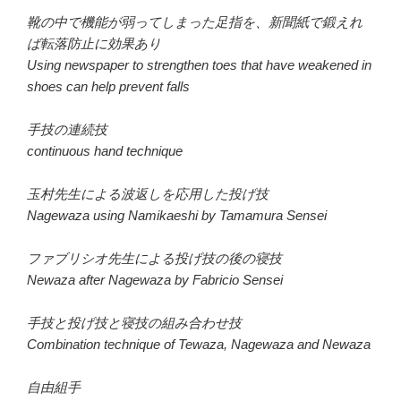
靴の中で機能が弱ってしまった足指を、新聞紙で鍛えれ
ば転落防止に効果あり
Using newspaper to strengthen toes that have weakened in
shoes can help prevent falls
手技の連続技
continuous hand technique
玉村先生による波返しを応用した投げ技
Nagewaza using Namikaeshi by Tamamura Sensei
ファブリシオ先生による投げ技の後の寝技
Newaza after Nagewaza by Fabricio Sensei
手技と投げ技と寝技の組み合わせ技
Combination technique of Tewaza, Nagewaza and Newaza
自由組手