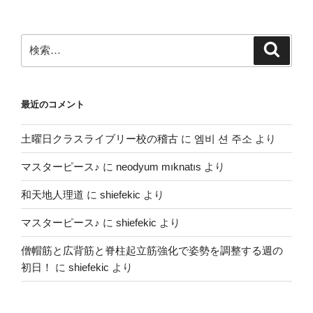
検
検
索
索:
最近のコメント
土曜日クラスライブリー校の稽古
に
엠비 션 주소
より
マスターピース♪
に
neodyum mıknatıs
より
和天地人理道
に
shiefekic
より
マスターピース♪
に
shiefekic
より
僧帽筋と広背筋と脊柱起立筋強化で姿勢を調整する週の
初日！
に
shiefekic
より