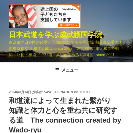
コ
ン
テ
ン
ツ
日本武道を学ぶ成武護国学院
へ
東京都世田谷区の経堂と千歳船橋にある空手道場 和道流空手道連
ス
盟東京都支部 和道流成武 since 2007 東京都狛江市元和泉で剣
キ
術・ｻｲ術・棒術・ﾄﾝﾌｧ術・柔術が学べる武舞劇団 since 2021
ッ
プ
メニュー
投
2024年8月14日
投稿者:
SAVE THE NATION INSTITUTE
稿
和道流によって生まれた繫がり
日:
知識と体力と心を重ね共に研究す
る道 The connection created by
Wado-ryu