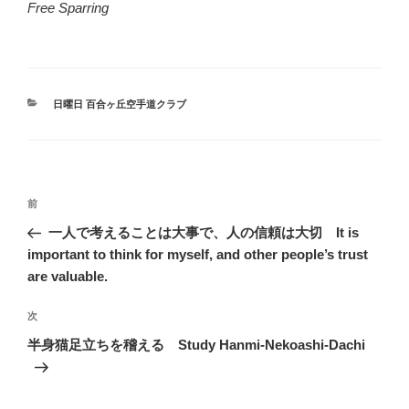
Free Sparring
カ
日曜日 百合ヶ丘空手道クラブ
テ
ゴ
リ
ー
投
前
前
稿
の
一人で考えることは大事で、人の信頼は大切 It is
ナ
投
important to think for myself, and other people’s trust
ビ
稿
are valuable.
ゲ
次
次
ー
の
シ
半身猫足立ちを稽える Study Hanmi-Nekoashi-Dachi
投
ョ
稿
ン