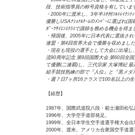
段、技術指導員の称号資格を有していま
・2000年に渡米し、3年半ﾕﾀ州ｿﾙﾄﾚｲ
優勝しUSAﾅｼｮﾅﾙﾁｰﾑのﾒﾝﾊﾞｰに選ばれ
ﾎﾟｰﾂｻｲｴﾝｽｸﾗｽで講師を務める機会を得
・帰国後、2005年に日本代表に選抜され
連盟・第4回世界大会で優勝を収めまし
・現在も現役の選手として大会に出場し、
流90周年記念 第9回国際大会 第60回
て優勝(二連覇)し、三代宗家 大塚博紀 
組手競技熟練の部で『人位』と『黒メダ
・週７日7ヶ所16クラスで100名以上の
【経歴】
1987年、国際武道院八段・範士瀬田松
1996年、大学空手道部発足。
1999年、全日本学生空手道選手権大会出
2000年、渡米。アメリカ合衆国空手道