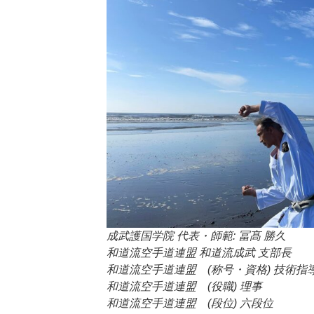
成武護国学院 代表・師範: 冨髙 勝久
和道流空手道連盟 和道流成武 支部長
和道流空手道連盟 (称号・資格) 技術指
和道流空手道連盟 (役職) 理事
和道流空手道連盟 (段位) 六段位