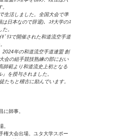
す。
ｸｼﾃｨで生活しました。全国大会で準
(国籍は日本なので辞退)、ﾕﾀ大学のｽ
ました。
ｲｷﾞﾘｽで開催された和道流空手道
た。
2024年の和道流空手道連盟 創
全国大会の組手競技熟練の部におい
最高師範より和道流史上初となる
ル』を授与されました。
生徒たちと稽古に励んでいます。
弘昌に師事。
場。
選手権大会出場。ユタ大学スポー