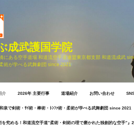
ぶ成武護国学院
ある空手道場 和道流空手道連盟東京都支部 和道流成武 sinc
術が学べる武舞劇団 since 2021
紹介
2026年 主要行事
道場紹介
お問い合わせ
SN
市元和泉で剣術・ｻｲ術・棒術・ﾄﾝﾌｧ術・柔術が学べる武舞劇団 since 2021
術を究める！和道流空手道”柔術・剣術の理で磨かれた独創的な空手”』20