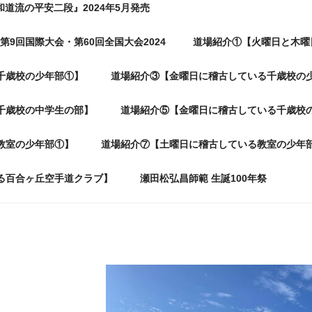
和道流の平安二段』2024年5月発売
第9回国際大会・第60回全国大会2024
道場紹介①【火曜日と木曜
千歳校の少年部①】
道場紹介③【金曜日に稽古している千歳校の
千歳校の中学生の部】
道場紹介⑤【金曜日に稽古している千歳校
教室の少年部①】
道場紹介⑦【土曜日に稽古している教室の少年
る百合ヶ丘空手道クラブ】
瀬田松弘昌師範 生誕100年祭