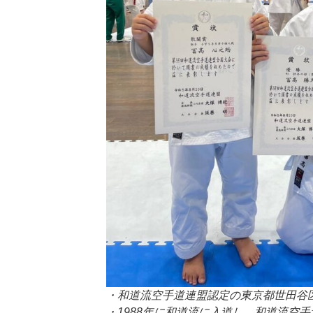
・和道流空手道連盟認定の東京都世田谷
・1988年に和道流に入道し、和道流空