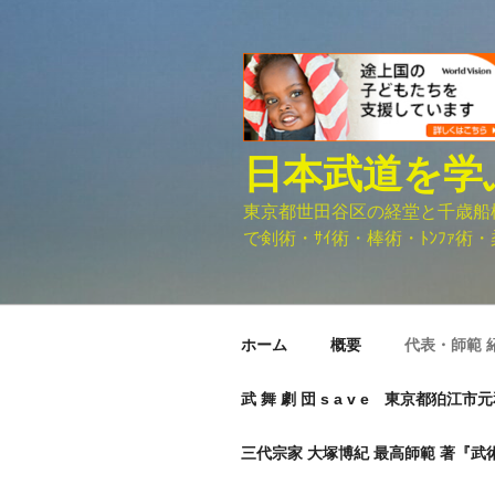
コ
ン
テ
ン
ツ
へ
日本武道を学
ス
キ
東京都世田谷区の経堂と千歳船橋に
ッ
で剣術・ｻｲ術・棒術・ﾄﾝﾌｧ術・柔
プ
ホーム
概要
代表・師範 
武 舞 劇 団 s a v e 東京都狛江
三代宗家 大塚博紀 最高師範 著『武