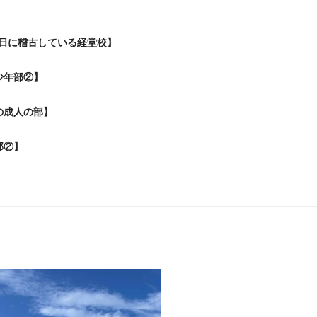
日に稽古している経堂校】
少年部②】
の成人の部】
部②】