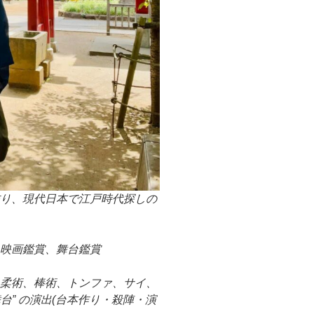
作り、現代日本で江戸時代探しの
、映画鑑賞、舞台鑑賞
、柔術、棒術、トンファ、サイ、
台” の演出(台本作り・殺陣・演