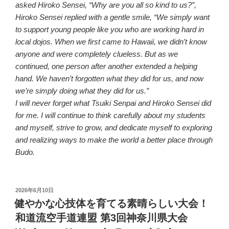
asked Hiroko Sensei, “Why are you all so kind to us?”,
Hiroko Sensei replied with a gentle smile, “We simply want
to support young people like you who are working hard in
local dojos. When we first came to Hawaii, we didn’t know
anyone and were completely clueless. But as we
continued, one person after another extended a helping
hand. We haven’t forgotten what they did for us, and now
we’re simply doing what they did for us.”
I will never forget what Tsuiki Senpai and Hiroko Sensei did
for me. I will continue to think carefully about my students
and myself, strive to grow, and dedicate myself to exploring
and realizing ways to make the world a better place through
Budo.
投
2026年6月10日
稿
健やかな心技体を育てる素晴らしい大会！
日:
和道流空手道連盟 第3回神奈川県大会