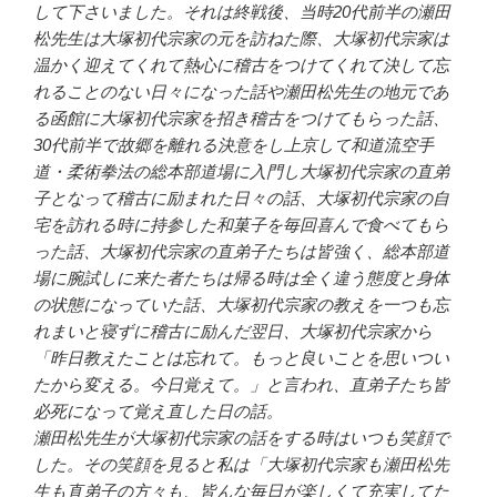
して下さいました。それは終戦後、当時20代前半の瀬田
松先生は大塚初代宗家の元を訪ねた際、大塚初代宗家は
温かく迎えてくれて熱心に稽古をつけてくれて決して忘
れることのない日々になった話や瀬田松先生の地元であ
る函館に大塚初代宗家を招き稽古をつけてもらった話、
30代前半で故郷を離れる決意をし上京して和道流空手
道・柔術拳法の総本部道場に入門し大塚初代宗家の直弟
子となって稽古に励まれた日々の話、大塚初代宗家の自
宅を訪れる時に持参した和菓子を毎回喜んで食べてもら
った話、大塚初代宗家の直弟子たちは皆強く、総本部道
場に腕試しに来た者たちは帰る時は全く違う態度と身体
の状態になっていた話、大塚初代宗家の教えを一つも忘
れまいと寝ずに稽古に励んだ翌日、大塚初代宗家から
「昨日教えたことは忘れて。もっと良いことを思いつい
たから変える。今日覚えて。」と言われ、直弟子たち皆
必死になって覚え直した日の話。
瀬田松先生が大塚初代宗家の話をする時はいつも笑顔で
した。その笑顔を見ると私は「大塚初代宗家も瀬田松先
生も直弟子の方々も、皆んな毎日が楽しくて充実してた