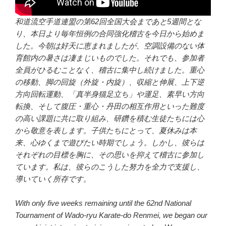
和道流空手道連盟の第62回全国大会まであと5週間とな
り、本日より毎年恒例の合同強化稽古を今日から始めま
した。今朝は好天に恵まれましたが、空調設備のない体
育館内の暑さは凄まじいものでした。それでも、参加者
全員がひるむことなく、稽古に集中し続けました。重心
の移動、脚の回旋（外旋・内旋）、収縮と伸展、上下逆
方向回転運動、「真半身猫足立ち」や運足、素早い方向
転換、そして腹圧・重心・丹田の相互作用といった難度
の高い課題に共に取り組み、研鑽を積む生徒たちには心
から敬意を表します。子供たちにとって、夏休みは本
来、心ゆくまで遊びたい時期でしょう。しかし、彼らは
それぞれの目標を胸に、その思いを抑えて稽古に参加し
ています。私は、彼らのこうした努力を全力で支援し、
導いていく所存です。
With only five weeks remaining until the 62nd National
Tournament of Wado-ryu Karate-do Renmei, we began our