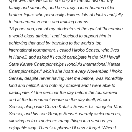
spar with me. He cares not only for me but also for my
family and students, and he is truly a kind-hearted older
brother figure who personally delivers lots of drinks and jelly
to tournament venues and training camps.
18 years ago, one of my students set the goal of “becoming
a world-class athlete,” and I decided to support him in
achieving that goal by traveling to the world’s top
international tournament. I called Hiroko Sensei, who lives
in Hawaii, and asked if I could participate in the “All Hawaii
State Karate Championships Honolulu International Karate
Championships,” which she hosts every November. Hiroko
Sensei, despite never having met me before, was incredibly
kind and helpful, and both my student and I were able to
participate. At the seminar the day before the tournament
and at the tournament venue on the day itself, Hiroko
Sensei, along with Chuzo Kotaka Sensei, his daughter Mari
Sensei, and his son George Sensei, warmly welcomed us,
allowing us to experience many things in a serious yet
enjoyable way. There’s a phrase I’ll never forget. When I