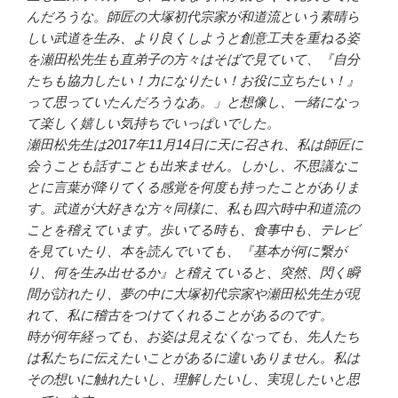
んだろうな。師匠の大塚初代宗家が和道流という素晴ら
しい武道を生み、より良くしようと創意工夫を重ねる姿
を瀬田松先生も直弟子の方々はそばで見ていて、『自分
たちも協力したい！力になりたい！お役に立ちたい！』
って思っていたんだろうなあ。」と想像し、一緒になっ
て楽しく嬉しい気持ちでいっぱいでした。
瀬田松先生は2017年11月14日に天に召され、私は師匠に
会うことも話すことも出来ません。しかし、不思議なこ
とに言葉が降りてくる感覚を何度も持ったことがありま
す。武道が大好きな方々同様に、私も四六時中和道流の
ことを稽えています。歩いてる時も、食事中も、テレビ
を見ていたり、本を読んでいても、『基本が何に繋が
り、何を生み出せるか』と稽えていると、突然、閃く瞬
間が訪れたり、夢の中に大塚初代宗家や瀬田松先生が現
れて、私に稽古をつけてくれることがあるのです。
時が何年経っても、お姿は見えなくなっても、先人たち
は私たちに伝えたいことがあるに違いありません。私は
その想いに触れたいし、理解したいし、実現したいと思