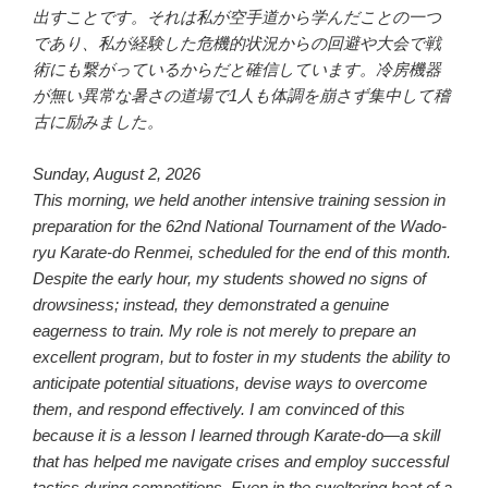
出すことです。それは私が空手道から学んだことの一つ
であり、私が経験した危機的状況からの回避や大会で戦
術にも繋がっているからだと確信しています。冷房機器
が無い異常な暑さの道場で1人も体調を崩さず集中して稽
古に励みました。
Sunday, August 2, 2026
This morning, we held another intensive training session in
preparation for the 62nd National Tournament of the Wado-
ryu Karate-do Renmei, scheduled for the end of this month.
Despite the early hour, my students showed no signs of
drowsiness; instead, they demonstrated a genuine
eagerness to train. My role is not merely to prepare an
excellent program, but to foster in my students the ability to
anticipate potential situations, devise ways to overcome
them, and respond effectively. I am convinced of this
because it is a lesson I learned through Karate-do—a skill
that has helped me navigate crises and employ successful
tactics during competitions. Even in the sweltering heat of a