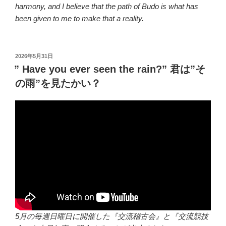
harmony, and I believe that the path of Budo is what has
been given to me to make that a reality.
投
2026年5月31日
稿
” Have you ever seen the rain?” 君は”そ
日:
の雨”を見たかい？
5月の毎週日曜日に開催した『交流稽古会』と『交流競技