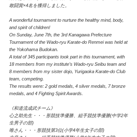
敢闘賞×4名を獲得しました。
A wonderful tournament to nurture the healthy mind, body,
and spirit of children!
On Sunday, June 7th, the 3rd Kanagawa Prefecture
Tournament of the Wado-ryu Karate-do Renmei was held at
the Yokohama Budokan.
A total of 345 participants took part in this tournament, with
18 members from my institute’s Wado-ryu Seibu team and
8 members from my sister dojo, Yurigaoka Karate-do Club
team, competing.
The results were: 2 gold medals, 4 silver medals, 7 bronze
medals, and 4 Fighting Spirit Awards.
《和道流成武チーム》
心之助先生・・・形競技準優勝、組手競技準優勝(中学2年
生男子の部)
唯さん・・・形競技第3位(小学4年生女子の部)