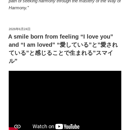
path of seeking harmony through the mastery of the Way of
Harmony.”
投
2026年6月24日
稿
A smile born from feeling “I love you”
日:
and “I am loved” “愛している”と”愛され
ている”と感じることで生まれる”スマイ
ル”