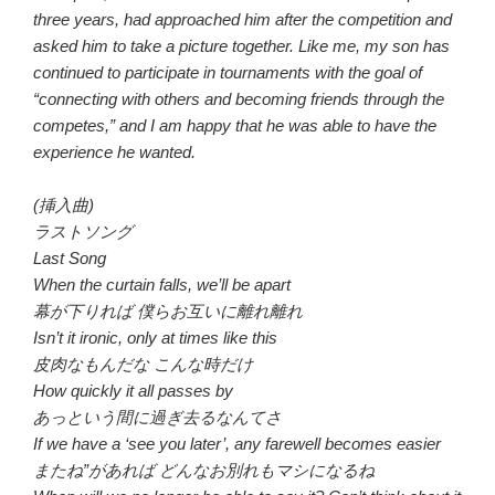
three years, had approached him after the competition and
asked him to take a picture together. Like me, my son has
continued to participate in tournaments with the goal of
“connecting with others and becoming friends through the
competes,” and I am happy that he was able to have the
experience he wanted.
(挿入曲)
ラストソング
Last Song
When the curtain falls, we’ll be apart
幕が下りれば 僕らお互いに離れ離れ
Isn’t it ironic, only at times like this
皮肉なもんだな こんな時だけ
How quickly it all passes by
あっという間に過ぎ去るなんてさ
If we have a ‘see you later’, any farewell becomes easier
またね”があれば どんなお別れもマシになるね