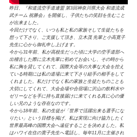
昨日、『和道流空手道連盟 第3回神奈川県大会 和道流成
武チーム 祝勝会』を開催し、子供たちの笑顔を生むこと
が出来ました。
今回だけでなく、いつも私と私の家族そして生徒たちを
想って下さり、ご支援して頂き、立木茂 先輩と小高寛子
先生に心から御礼申し上げます。
今から31年前、私が高校生だった頃に大学の空手道部へ
出稽古した際に立木先輩に初めてお会いし、その時から
私に胸を貸してくれて、国際大会等の大事な大会を控え
ている時期には私の道場に来て下さり組手の相手をして
くれました。私だけでなく私の家族と生徒たちのことも
大切にしてくれて、大会会場や合宿場に沢山の飲料水や
ゼリーなどを手に持ち直接届けに来てくれる真に心の優
しい兄のような存在なのです。
今から18年前、私の生徒が「世界で活躍出来る選手にな
りたい」という目標を掲げ、私は実現に向け協力したく
世界最高峰の国際大会へ遠征することを決めました。私
はハワイ在住の寛子先生へ電話し、毎年11月に主催され