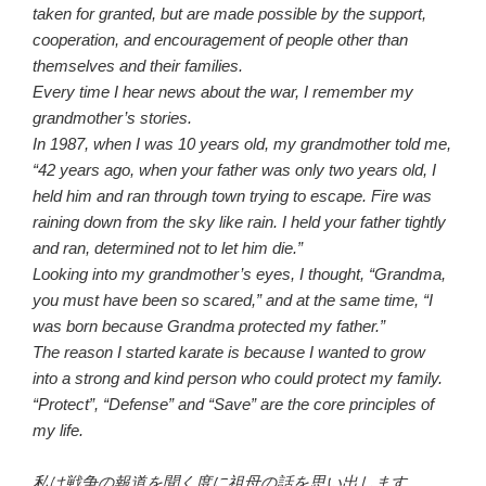
taken for granted, but are made possible by the support,
cooperation, and encouragement of people other than
themselves and their families.
Every time I hear news about the war, I remember my
grandmother’s stories.
In 1987, when I was 10 years old, my grandmother told me,
“42 years ago, when your father was only two years old, I
held him and ran through town trying to escape. Fire was
raining down from the sky like rain. I held your father tightly
and ran, determined not to let him die.”
Looking into my grandmother’s eyes, I thought, “Grandma,
you must have been so scared,” and at the same time, “I
was born because Grandma protected my father.”
The reason I started karate is because I wanted to grow
into a strong and kind person who could protect my family.
“Protect”, “Defense” and “Save” are the core principles of
my life.
私は戦争の報道を聞く度に祖母の話を思い出します。