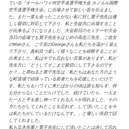
ている『オールハワイ州空手道選手権大会 ホノルル国際
空手道選手権大会』に出場させて欲しい旨を伝えまし
た。まだ一度も会ったことがない私に対し寛子先生は優
しく親切に対応して下さり、私と生徒共に出場すること
が出来るようになりました。大会前日のセミナーや大会
当日の会場でも寛子先生をはじめ小高忠三先生、ご息女
のMariさん、ご子息のGeorgeさんも私たちを温かく迎え
て下さり、真剣且つ楽しく様々なことを経験することが
出来ました。私は今でも忘れない言葉があります。私が
先生方に「どうしてそこまで親切にして下さるのです
か？」と尋ねると寛子先生は「私たちはあなた方のよう
な町道場で頑張っている若者たちを応援したいだけで
す。私たちもハワイに来たばかりの頃は誰も知らず、何
も分からないことだらけでした。続けていたら、一人ま
た一人と手を差し伸べてくれる人々が現れました。その
方たちがしてくれたことを忘れず、して頂いたことを今
は私たちがしているだけなんです。」と優しい笑顔で話
してくれました。
私も立木先輩と寛子先生にして頂いたことは決して忘れ