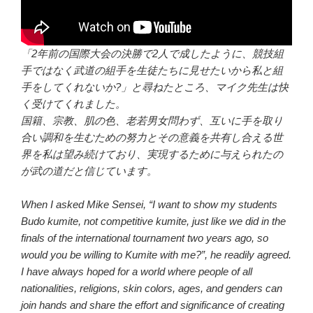
「2年前の国際大会の決勝で2人で成したように、競技組
手ではなく武道の組手を生徒たちに見せたいから私と組
手をしてくれないか?」と尋ねたところ、マイク先生は快
く受けてくれました。
国籍、宗教、肌の色、老若男女問わず、互いに手を取り
合い調和を生むための努力とその意義を共有し合える世
界を私は望み続けており、実現するために与えられたの
が武の道だと信じています。
When I asked Mike Sensei, “I want to show my students
Budo kumite, not competitive kumite, just like we did in the
finals of the international tournament two years ago, so
would you be willing to Kumite with me?”, he readily agreed.
I have always hoped for a world where people of all
nationalities, religions, skin colors, ages, and genders can
join hands and share the effort and significance of creating