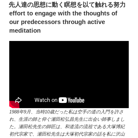
稿
先人達の思想に動く瞑想を以て触れる努力
日:
effort to engage with the thoughts of
our predecessors through active
meditation
1988年9月、当時10歳だった私は空手の道の入門を許さ
れ、生涯の師と仰ぐ瀬田松弘昌先生に出会い師事しまし
た。瀬田松先生の師匠は、和道流の流祖である大塚博紀
初代宗家で、瀬田松先生は大塚初代宗家の話を私に沢山