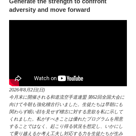
Generate the strength to confront
adversity and move forward
2026年8月2日(日)
今月末に開催される和道流空手道連盟 第62回全国大会に
向けて今朝も強化稽古行いました。生徒たちは早朝にも
関わらず眠い顔を見せず稽古に対する意欲を私に示して
くれました。私がすべきことは優れたプログラムを用意
することではなく、起こり得る状況を想定し、いかにし
て乗り越えるか考え工夫し対応する力を生徒たちが生み