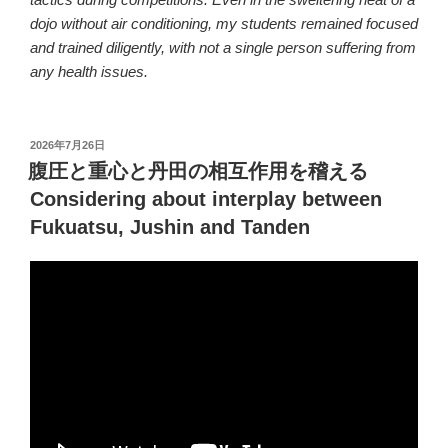
dojo without air conditioning, my students remained focused
and trained diligently, with not a single person suffering from
any health issues.
投
2026年7月26日
稿
腹圧と重心と丹田の相互作用を稽える
日:
Considering about interplay between
Fukuatsu, Jushin and Tanden