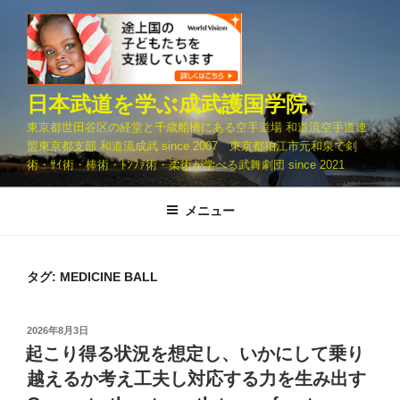
コ
ン
テ
ン
ツ
日本武道を学ぶ成武護国学院
へ
東京都世田谷区の経堂と千歳船橋にある空手道場 和道流空手道連
ス
盟東京都支部 和道流成武 since 2007 東京都狛江市元和泉で剣
キ
術・ｻｲ術・棒術・ﾄﾝﾌｧ術・柔術が学べる武舞劇団 since 2021
ッ
プ
メニュー
タグ:
MEDICINE BALL
投
2026年8月3日
稿
起こり得る状況を想定し、いかにして乗り
日:
越えるか考え工夫し対応する力を生み出す