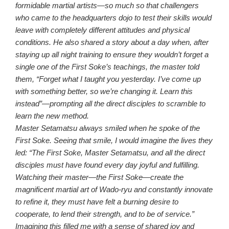
formidable martial artists—so much so that challengers
who came to the headquarters dojo to test their skills would
leave with completely different attitudes and physical
conditions. He also shared a story about a day when, after
staying up all night training to ensure they wouldn’t forget a
single one of the First Soke’s teachings, the master told
them, “Forget what I taught you yesterday. I’ve come up
with something better, so we’re changing it. Learn this
instead”—prompting all the direct disciples to scramble to
learn the new method.
Master Setamatsu always smiled when he spoke of the
First Soke. Seeing that smile, I would imagine the lives they
led: “The First Soke, Master Setamatsu, and all the direct
disciples must have found every day joyful and fulfilling.
Watching their master—the First Soke—create the
magnificent martial art of Wado-ryu and constantly innovate
to refine it, they must have felt a burning desire to
cooperate, to lend their strength, and to be of service.”
Imagining this filled me with a sense of shared joy and