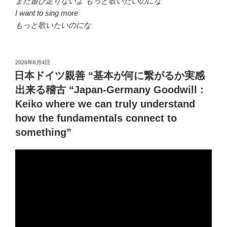
まだ遊び足りないよ もっと歌いたいのにな
I want to sing more
もっと歌いたいのにな
投
2026年6月4日
稿
日本ドイツ親善 “基本が何に繋がるか実感
日:
出来る稽古 “Japan-Germany Goodwill :
Keiko where we can truly understand
how the fundamentals connect to
something”