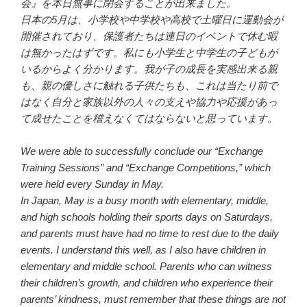
会』を本日無事に閉会することが出来ました。
日本の5月は、小学校や中学校や高校で土曜日に運動会が
開催されており、保護者たちは連日のイベントで休む暇
は無かったはずです。私にも小学生と中学生の子どもが
いるからよく分かります。我が子の成長を実感出来る親
も、親の優しさに触れる子供たちも、これは当たり前で
はなく自分と家族以外の人々の支えや協力や応援があっ
て成せたことを稽えなくてはならないと思っています。
We were able to successfully conclude our “Exchange
Training Sessions” and “Exchange Competitions,” which
were held every Sunday in May.
In Japan, May is a busy month with elementary, middle,
and high schools holding their sports days on Saturdays,
and parents must have had no time to rest due to the daily
events. I understand this well, as I also have children in
elementary and middle school. Parents who can witness
their children’s growth, and children who experience their
parents’ kindness, must remember that these things are not