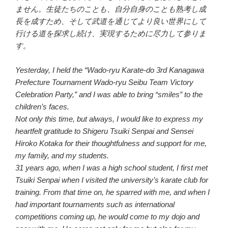
ません。生徒たちのことも、自分自身のことも熟考し成
長を成すため、そして武道を通じてより良い世界にして
行ける道を探求し続け、実現するために尽力して参りま
す。
Yesterday, I held the “Wado-ryu Karate-do 3rd Kanagawa
Prefecture Tournament Wado-ryu Seibu Team Victory
Celebration Party,” and I was able to bring “smiles” to the
children’s faces.
Not only this time, but always, I would like to express my
heartfelt gratitude to Shigeru Tsuiki Senpai and Sensei
Hiroko Kotaka for their thoughtfulness and support for me,
my family, and my students.
31 years ago, when I was a high school student, I first met
Tsuiki Senpai when I visited the university’s karate club for
training. From that time on, he sparred with me, and when I
had important tournaments such as international
competitions coming up, he would come to my dojo and