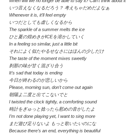
When will we no longer be able to say it? Can’t think about it
いつ言えなくなるだろう？ 考えちゃだめだよなぁ
Whenever it is, it’ll feel empty
いつだとしても虚しくなるから
The sparkle of a summer melts the ice
ひと夏の煌めきがICEを溶かしていく
In a feeling so similar, just a little bit
それによく似たやるせなさにはほんの少しだけ
The taste of the moment mixes sweetly
刹那の味が甘く混ざり合う
It’s sad that today is ending
今日が終わるのが悲しいから
Please, morning sun, don’t come out again
朝陽よ二度と出てこないでと
I twisted the clock tightly, a comforting sound
時計をぎゅっと捻ったら慰めの音がしたよ
I’m not done playing yet, I want to sing more
まだ遊び足りないよ もっと歌いたいのにな
Because there’s an end, everything is beautiful