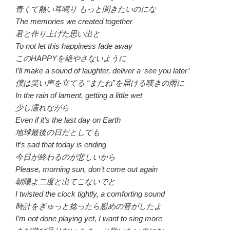
青くて熱い耳鳴り もっと聞きたいのにな
The memories we created together
君と作り上げた思い出と
To not let this happiness fade away
このHAPPYを絶やさないように
I’ll make a sound of laughter, deliver a ‘see you later’
僕は笑い声を立てる “またね”を届ける嘆きの雨に
In the rain of lament, getting a little wet
少し濡れながら
Even if it’s the last day on Earth
地球最後の日だとしても
It’s sad that today is ending
今日が終わるのが悲しいから
Please, morning sun, don’t come out again
朝陽よ二度と出てこないでと
I twisted the clock tightly, a comforting sound
時計をぎゅっと捻ったら慰めの音がしたよ
I’m not done playing yet, I want to sing more