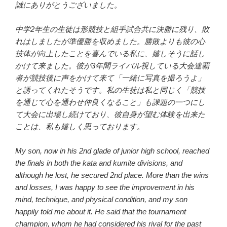
誠にありがとうございました。
中学2年生の生徒は形競技と組手試合共に決勝に残り、敗
れはしましたが準優勝を収めました。勝敗よりも彼の心
技体が向上したことを喜んでいる私に、嬉しそうに話し
かけて来ました。彼が3年間ライバル視している大会連覇
者が競技後に声をかけて来て「一緒に写真を撮ろうよ」
と誘ってくれたそうです。私の生徒は私と同じく「競技
を通じて心を通わせ仲良くなること」も課題の一つにし
て大会に出場し続けており、彼自身が望む体験を出来た
ことは、私も嬉しく思っております。
My son, now in his 2nd glade of junior high school, reached
the finals in both the kata and kumite divisions, and
although he lost, he secured 2nd place. More than the wins
and losses, I was happy to see the improvement in his
mind, technique, and physical condition, and my son
happily told me about it. He said that the tournament
champion, whom he had considered his rival for the past