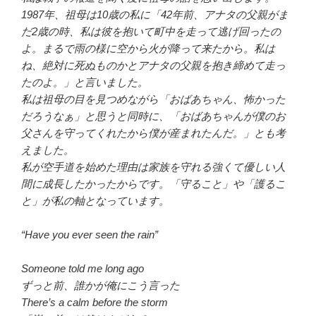
1987年、祖母は10歳の私に「42年前、アナタの父親がま
だ2歳の時、私は彼を抱いて町中を走って逃げ回ったの
よ。まるで雨の様に空から火が降って来たから。私は
ね、絶対に死ぬものかとアナタの父親を抱き締めて走っ
たのよ。」と言いました。
私は祖母の目を見つめながら「おばあちゃん、怖かった
だろうなぁ」と思うと同時に、「おばあちゃんが僕のお
父さんを守ってくれたから僕が産まれたんだ。」とも考
えました。
私が空手道を始めた理由は家族を守れる強くて優しい人
間に成長したかったからです。「守ること」や「護るこ
と」が私の軸となっています。
“Have you ever seen the rain”
Someone told me long ago
ずっと前、誰かが俺にこう言った
There’s a calm before the storm