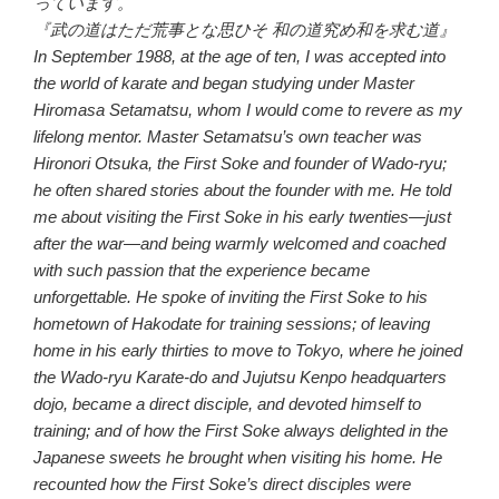
っています。
『武の道はただ荒事とな思ひそ 和の道究め和を求む道』
In September 1988, at the age of ten, I was accepted into
the world of karate and began studying under Master
Hiromasa Setamatsu, whom I would come to revere as my
lifelong mentor. Master Setamatsu’s own teacher was
Hironori Otsuka, the First Soke and founder of Wado-ryu;
he often shared stories about the founder with me. He told
me about visiting the First Soke in his early twenties—just
after the war—and being warmly welcomed and coached
with such passion that the experience became
unforgettable. He spoke of inviting the First Soke to his
hometown of Hakodate for training sessions; of leaving
home in his early thirties to move to Tokyo, where he joined
the Wado-ryu Karate-do and Jujutsu Kenpo headquarters
dojo, became a direct disciple, and devoted himself to
training; and of how the First Soke always delighted in the
Japanese sweets he brought when visiting his home. He
recounted how the First Soke’s direct disciples were