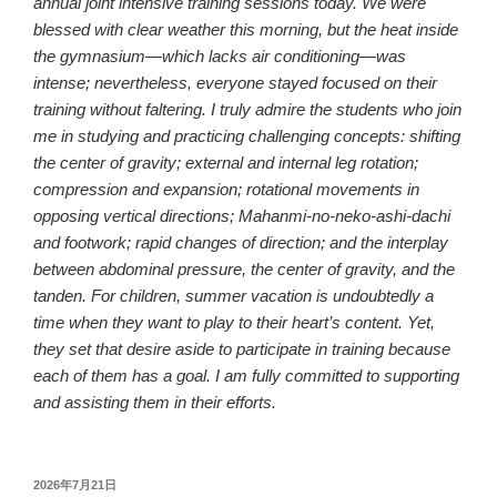
annual joint intensive training sessions today. We were
blessed with clear weather this morning, but the heat inside
the gymnasium—which lacks air conditioning—was
intense; nevertheless, everyone stayed focused on their
training without faltering. I truly admire the students who join
me in studying and practicing challenging concepts: shifting
the center of gravity; external and internal leg rotation;
compression and expansion; rotational movements in
opposing vertical directions; Mahanmi-no-neko-ashi-dachi
and footwork; rapid changes of direction; and the interplay
between abdominal pressure, the center of gravity, and the
tanden
. For children, summer vacation is undoubtedly a
time when they want to play to their heart’s content. Yet,
they set that desire aside to participate in training because
each of them has a goal. I am fully committed to supporting
and assisting them in their efforts.
投
2026年7月21日