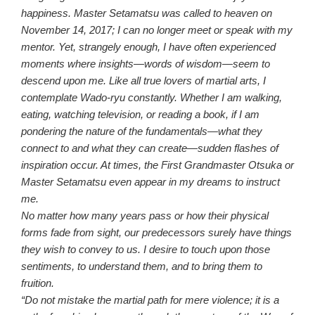
happiness. Master Setamatsu was called to heaven on
November 14, 2017; I can no longer meet or speak with my
mentor. Yet, strangely enough, I have often experienced
moments where insights—words of wisdom—seem to
descend upon me. Like all true lovers of martial arts, I
contemplate Wado-ryu constantly. Whether I am walking,
eating, watching television, or reading a book, if I am
pondering the nature of the fundamentals—what they
connect to and what they can create—sudden flashes of
inspiration occur. At times, the First Grandmaster Otsuka or
Master Setamatsu even appear in my dreams to instruct
me.
No matter how many years pass or how their physical
forms fade from sight, our predecessors surely have things
they wish to convey to us. I desire to touch upon those
sentiments, to understand them, and to bring them to
fruition.
“Do not mistake the martial path for mere violence; it is a