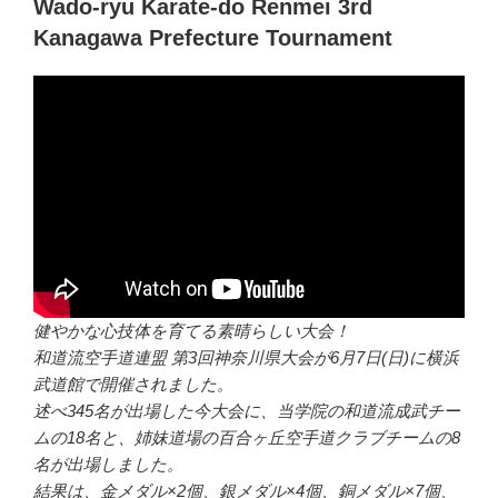
Wado-ryu Karate-do Renmei 3rd
Kanagawa Prefecture Tournament
健やかな心技体を育てる素晴らしい大会！
和道流空手道連盟 第3回神奈川県大会が6月7日(日)に横浜
武道館で開催されました。
述べ345名が出場した今大会に、当学院の和道流成武チー
ムの18名と、姉妹道場の百合ヶ丘空手道クラブチームの8
名が出場しました。
結果は、金メダル×2個、銀メダル×4個、銅メダル×7個、