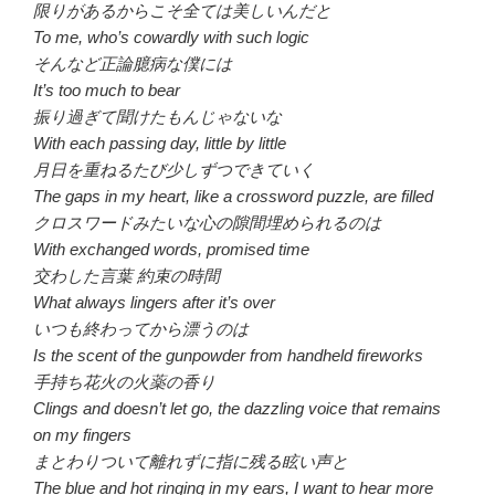
限りがあるからこそ全ては美しいんだと
To me, who’s cowardly with such logic
そんなど正論臆病な僕には
It’s too much to bear
振り過ぎて聞けたもんじゃないな
With each passing day, little by little
月日を重ねるたび少しずつできていく
The gaps in my heart, like a crossword puzzle, are filled
クロスワードみたいな心の隙間埋められるのは
With exchanged words, promised time
交わした言葉 約束の時間
What always lingers after it’s over
いつも終わってから漂うのは
Is the scent of the gunpowder from handheld fireworks
手持ち花火の火薬の香り
Clings and doesn’t let go, the dazzling voice that remains
on my fingers
まとわりついて離れずに指に残る眩い声と
The blue and hot ringing in my ears, I want to hear more